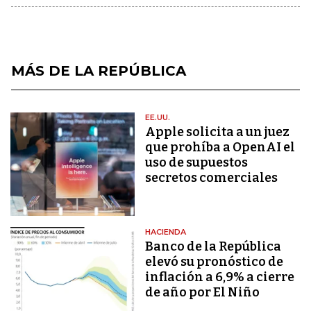
MÁS DE LA REPÚBLICA
EE.UU.
Apple solicita a un juez
que prohíba a OpenAI el
uso de supuestos
secretos comerciales
HACIENDA
Banco de la República
elevó su pronóstico de
inflación a 6,9% a cierre
de año por El Niño