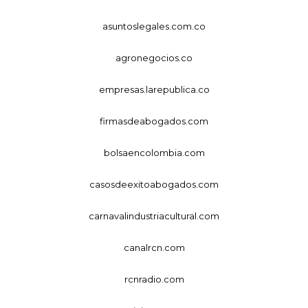
asuntoslegales.com.co
agronegocios.co
empresas.larepublica.co
firmasdeabogados.com
bolsaencolombia.com
casosdeexitoabogados.com
carnavalindustriacultural.com
canalrcn.com
rcnradio.com