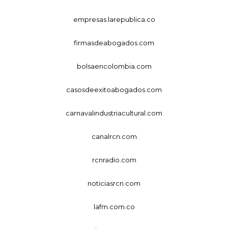
empresas.larepublica.co
firmasdeabogados.com
bolsaencolombia.com
casosdeexitoabogados.com
carnavalindustriacultural.com
canalrcn.com
rcnradio.com
noticiasrcn.com
lafm.com.co