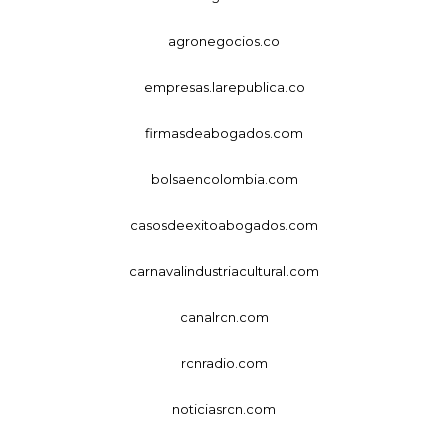
agronegocios.co
empresas.larepublica.co
firmasdeabogados.com
bolsaencolombia.com
casosdeexitoabogados.com
carnavalindustriacultural.com
canalrcn.com
rcnradio.com
noticiasrcn.com