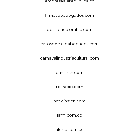
empresas.larepublica.co
firmasdeabogados.com
bolsaencolombia.com
casosdeexitoabogados.com
carnavalindustriacultural.com
canalrcn.com
rcnradio.com
noticiasrcn.com
lafm.com.co
alerta.com.co