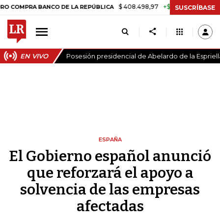
$ 408.498,97
+$ 8.753,81
+2,19%
RA BANCO DE LA REPÚBLICA
TA
SUSCRÍBASE
EN VIVO
Posesión presidencial de Abelardo de la Espriell
ESPAÑA
El Gobierno español anunció
que reforzará el apoyo a
solvencia de las empresas
afectadas