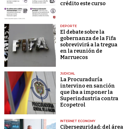
crédito este curso
DEPORTE
El debate sobre la
gobernanza de la Fifa
sobrevivirá a la tregua
en la reunión de
Marruecos
JUDICIAL
La Procuraduría
intervino en sanción
que iba a imponer la
Superindustria contra
Ecopetrol
INTERNET ECONOMY
Ciberseguridad: del área