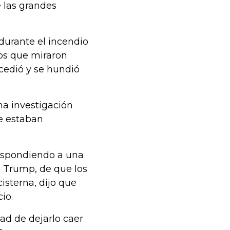
 las grandes
urante el incendio
nos que miraron
 cedió y se hundió
una investigación
ue estaban
respondiendo a una
d Trump, de que los
sterna, dijo que
io.
dad de dejarlo caer