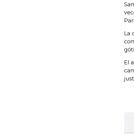
Sam
vec
Parí
La 
com
gót
El 
cam
jus