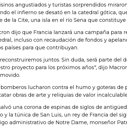
isinos angustiados y turistas sorprendidos miraro
ndo el infierno se desató en la catedral gótica, q
Ile de la Cite, una isla en el río Sena que constituye
ron dijo que Francia lanzará una campaña para re
edral, incluso con recaudación de fondos y apelan
os países para que contribuyan.
 reconstruiremos juntos. Sin duda, será parte del d
stro proyecto para los próximos años", dijo Macro
movido.
 bomberos lucharon contra el humo y goteras de 
catar obras de arte y reliquias de valor incalculable
salvó una corona de espinas de siglos de antigü
ro y la túnica de San Luis, un rey de Francia del sigl
rigo administrativo de Notre Dame, monseñor Patr