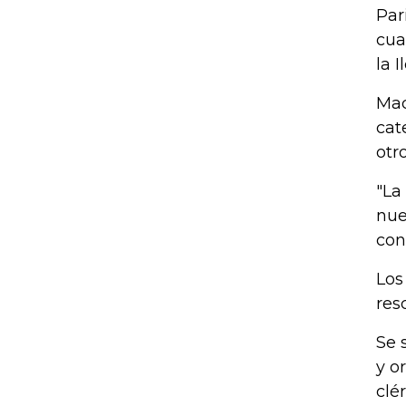
Par
cua
la 
Mac
cat
otr
"La
nue
con
Los
res
Se 
y o
clé