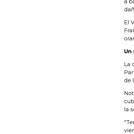
a b
dañ
El 
Fra
ora
Un 
La 
Par
de 
Not
cub
la 
"Te
vie