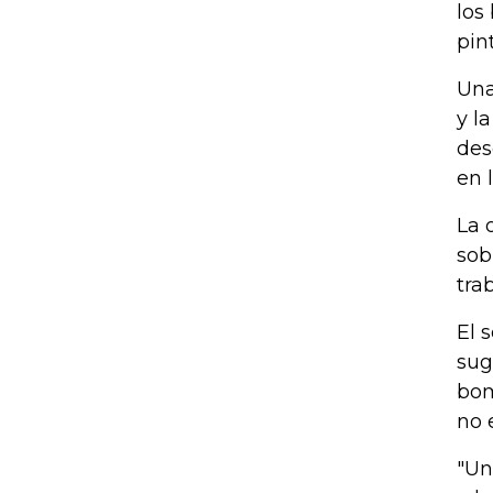
los
pin
Una
y l
des
en 
La 
sob
tra
El 
sug
bom
no 
"Un