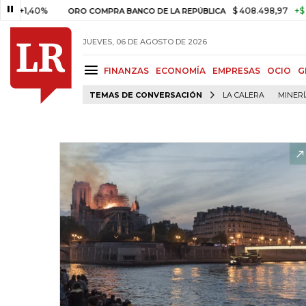
40%
$ 408.498,97
+$ 8.753,81
ORO COMPRA BANCO DE LA REPÚBLICA
JUEVES, 06 DE AGOSTO DE 2026
FINANZAS
ECONOMÍA
EMPRESAS
OCIO
G
TEMAS DE CONVERSACIÓN
LA CALERA
MINER