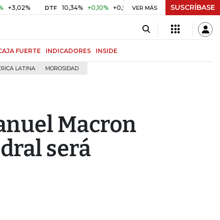
SUSCRÍBASE
2%
10,34%
+0,10%
+0,98%
$ 416,91
+$ 0,05
+0,01%
DTF
UVR
VER MÁS
CAJA FUERTE
INDICADORES
INSIDE
RICA LATINA
MOROSIDAD
anuel Macron
dral será