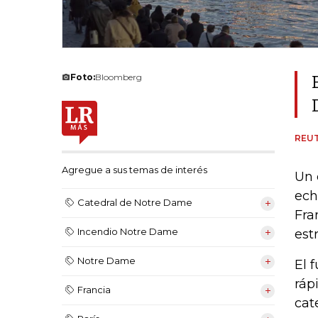
Foto:
Bloomberg
REU
Agregue a sus temas de interés
Un 
ech
Catedral de Notre Dame
Fra
Incendio Notre Dame
est
Notre Dame
El 
ráp
Francia
cat