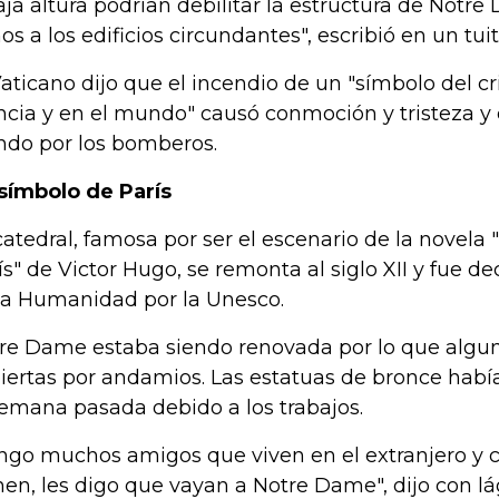
aja altura podrían debilitar la estructura de Notr
os a los edificios circundantes", escribió en un tuit 
Vaticano dijo que el incendio de un "símbolo del c
ncia y en el mundo" causó conmoción y tristeza y 
ndo por los bomberos.
símbolo de París
catedral, famosa por ser el escenario de la novela
ís" de Victor Hugo, se remonta al siglo XII y fue d
la Humanidad por la Unesco.
re Dame estaba siendo renovada por lo que algu
iertas por andamios. Las estatuas de bronce habí
semana pasada debido a los trabajos.
ngo muchos amigos que viven en el extranjero y 
nen, les digo que vayan a Notre Dame", dijo con lá