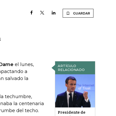
GUARDAR
a
e Dame
el lunes,
ARTÍCULO
RELACIONADO
mpactando a
n salvado la
 la techumbre,
onaba la centenaria
rrumbe del techo.
Presidente de