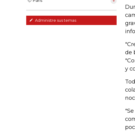
París
Dur
cam
Administre sus temas
gra
inf
"Cr
de 
"Co
y c
Tod
col
noc
"Se
com
poc