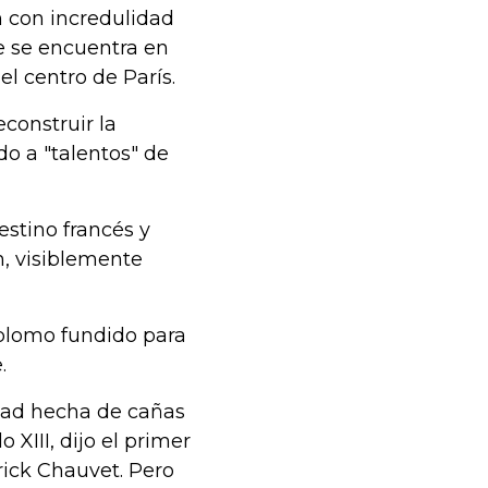
n con incredulidad
ue se encuentra en
 el centro de París.
construir la
do a "talentos" de
estino francés y
n, visiblemente
plomo fundido para
.
edad hecha de cañas
o XIII, dijo el primer
ick Chauvet. Pero