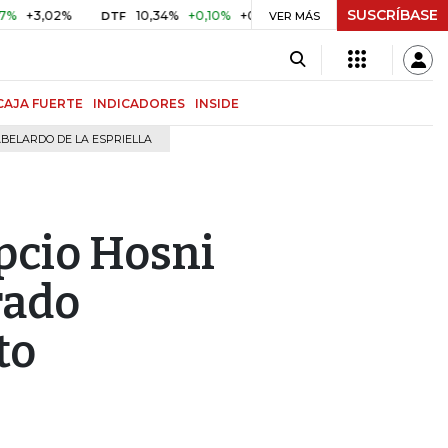
SUSCRÍBASE
,02%
10,34%
+0,10%
+0,98%
$ 416,96
+$ 0,05
+0,0
DTF
VER MÁS
UVR
CAJA FUERTE
INDICADORES
INSIDE
BELARDO DE LA ESPRIELLA
pcio Hosni
rado
to