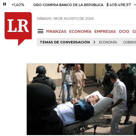
+1,40%
$ 408.498,97
+$ 8.753
ORO COMPRA BANCO DE LA REPÚBLICA
SÁBADO, 08 DE AGOSTO DE 2026
FINANZAS
ECONOMÍA
EMPRESAS
OCIO
G
TEMAS DE CONVERSACIÓN
ECONOMÍA
GOBIE