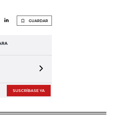
GUARDAR
ARA
Next slide
SUSCRÍBASE YA