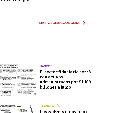
MÁS GLOBOECONOMÍA
BANCOS
El sector fiduciario cerró
con activos
administrados por $1.169
billones a junio
TECNOLOGÍA
Los gadgets innovadores