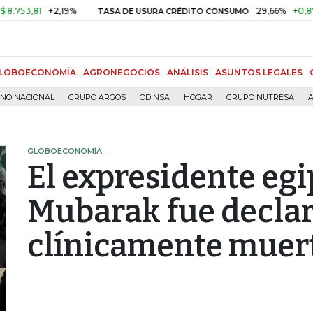
,81
+2,19%
29,66%
+0,87%
+3
TASA DE USURA CRÉDITO CONSUMO
LOBOECONOMÍA
AGRONEGOCIOS
ANÁLISIS
ASUNTOS LEGALES
RNO NACIONAL
GRUPO ARGOS
ODINSA
HOGAR
GRUPO NUTRESA
A
GLOBOECONOMÍA
El expresidente egi
Mubarak fue decla
clínicamente muer