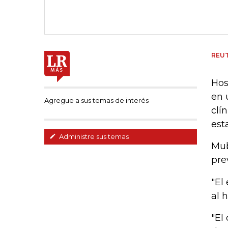
REU
Hos
en 
Agregue a sus temas de interés
clí
est
Administre sus temas
Mub
pre
"El
al 
"El