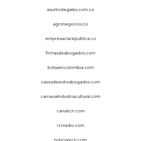
asuntoslegales.com.co
agronegocios.co
empresas.larepublica.co
firmasdeabogados.com
bolsaencolombia.com
casosdeexitoabogados.com
carnavalindustriacultural.com
canalrcn.com
rcnradio.com
noticiasrcn.com