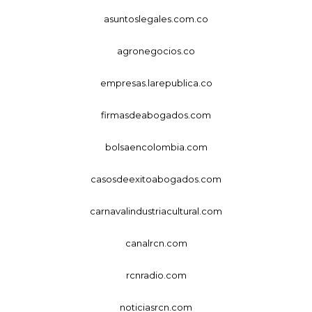
asuntoslegales.com.co
agronegocios.co
empresas.larepublica.co
firmasdeabogados.com
bolsaencolombia.com
casosdeexitoabogados.com
carnavalindustriacultural.com
canalrcn.com
rcnradio.com
noticiasrcn.com