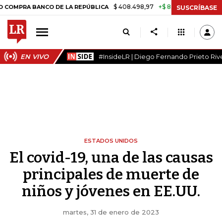
$ 408.498,97
+$ 8.753,81
+2,19%
 BANCO DE LA REPÚBLICA
TASA
SUSCRÍBASE
EN VIVO
#InsideLR | Diego Fernando Prieto Riv
ESTADOS UNIDOS
El covid-19, una de las causas
principales de muerte de
niños y jóvenes en EE.UU.
martes, 31 de enero de 2023