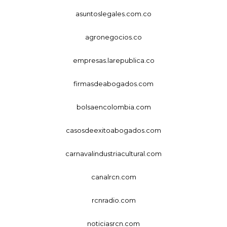
asuntoslegales.com.co
agronegocios.co
empresas.larepublica.co
firmasdeabogados.com
bolsaencolombia.com
casosdeexitoabogados.com
carnavalindustriacultural.com
canalrcn.com
rcnradio.com
noticiasrcn.com