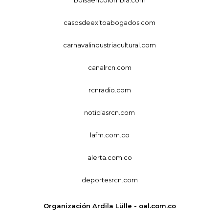
casosdeexitoabogados.com
carnavalindustriacultural.com
canalrcn.com
rcnradio.com
noticiasrcn.com
lafm.com.co
alerta.com.co
deportesrcn.com
Organización Ardila Lülle - oal.com.co