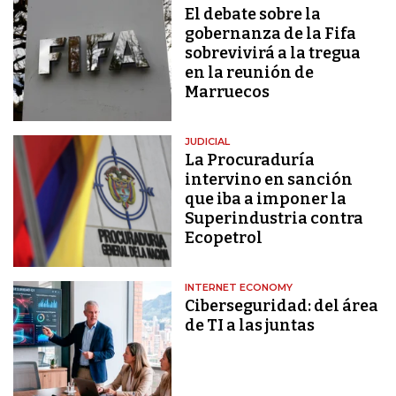
El debate sobre la
gobernanza de la Fifa
sobrevivirá a la tregua
en la reunión de
Marruecos
JUDICIAL
La Procuraduría
intervino en sanción
que iba a imponer la
Superindustria contra
Ecopetrol
INTERNET ECONOMY
Ciberseguridad: del área
de TI a las juntas