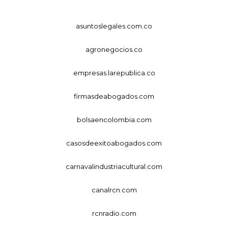
asuntoslegales.com.co
agronegocios.co
empresas.larepublica.co
firmasdeabogados.com
bolsaencolombia.com
casosdeexitoabogados.com
carnavalindustriacultural.com
canalrcn.com
rcnradio.com