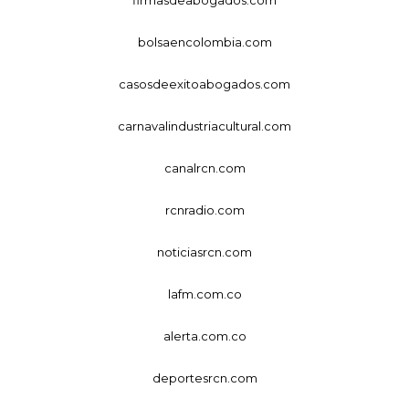
firmasdeabogados.com
bolsaencolombia.com
casosdeexitoabogados.com
carnavalindustriacultural.com
canalrcn.com
rcnradio.com
noticiasrcn.com
lafm.com.co
alerta.com.co
deportesrcn.com