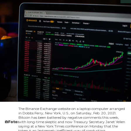
The Binance Exchange website on a laptop computer arranged
in Dobbs Ferry, New York, U.S., on Saturday, Feb. 20, 2021.
Bitcoin has been battered by negative comments this week,
Foto:
with long-time skeptic and now Treasury Secretary Janet Yellen
saying at a New York Times conference on Monday that the
token is an “extremely inefficient way of conducting