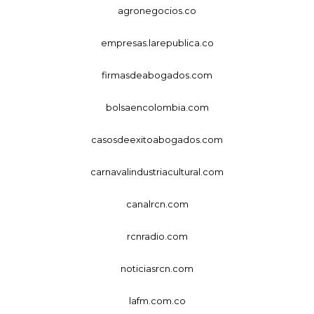
agronegocios.co
empresas.larepublica.co
firmasdeabogados.com
bolsaencolombia.com
casosdeexitoabogados.com
carnavalindustriacultural.com
canalrcn.com
rcnradio.com
noticiasrcn.com
lafm.com.co