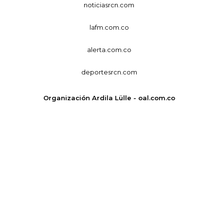
noticiasrcn.com
lafm.com.co
alerta.com.co
deportesrcn.com
Organización Ardila Lülle - oal.com.co