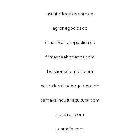
asuntoslegales.com.co
agronegocios.co
empresas.larepublica.co
firmasdeabogados.com
bolsaencolombia.com
casosdeexitoabogados.com
carnavalindustriacultural.com
canalrcn.com
rcnradio.com