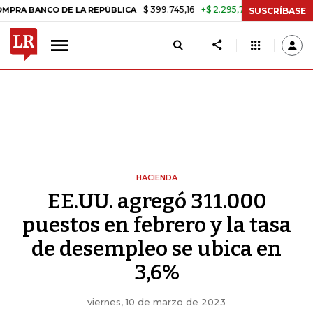
$ 399.745,16
+$ 2.295,71
+0,58%
CO DE LA REPÚBLICA
TASA DE U
SUSCRÍBASE
HACIENDA
EE.UU. agregó 311.000
puestos en febrero y la tasa
de desempleo se ubica en
3,6%
viernes, 10 de marzo de 2023