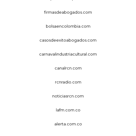
firmasdeabogados.com
bolsaencolombia.com
casosdeexitoabogados.com
carnavalindustriacultural.com
canalrcn.com
rcnradio.com
noticiasrcn.com
lafm.com.co
alerta.com.co