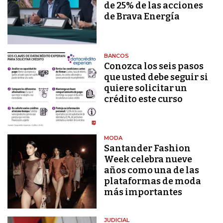
de 25% de las acciones
de Brava Energía
BANCOS
Conozca los seis pasos
que usted debe seguir si
quiere solicitar un
crédito este curso
MODA
Santander Fashion
Week celebra nueve
años como una de las
plataformas de moda
más importantes
JUDICIAL