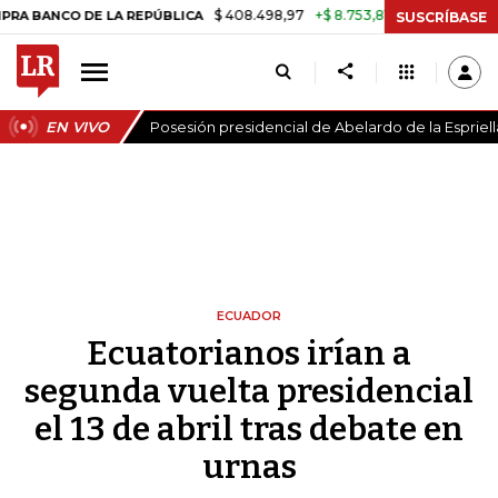
$ 408.498,97
+$ 8.753,81
+2,19%
 DE LA REPÚBLICA
TASA DE US
SUSCRÍBASE
EN VIVO
Posesión presidencial de Abelardo de la Espriell
ECUADOR
Ecuatorianos irían a
segunda vuelta presidencial
el 13 de abril tras debate en
urnas