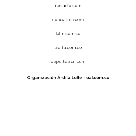
rcnradio.com
noticiasrcn.com
lafm.com.co
alerta.com.co
deportesrcn.com
Organización Ardila Lülle - oal.com.co