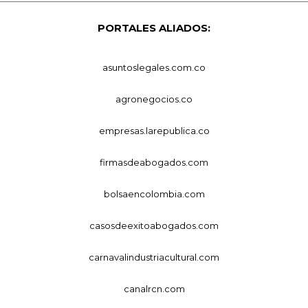
PORTALES ALIADOS:
asuntoslegales.com.co
agronegocios.co
empresas.larepublica.co
firmasdeabogados.com
bolsaencolombia.com
casosdeexitoabogados.com
carnavalindustriacultural.com
canalrcn.com