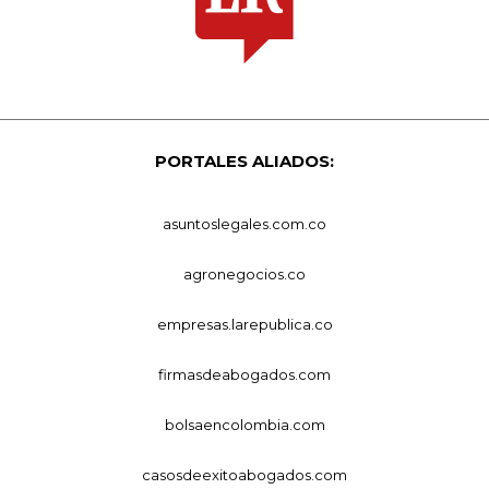
PORTALES ALIADOS:
asuntoslegales.com.co
agronegocios.co
empresas.larepublica.co
firmasdeabogados.com
bolsaencolombia.com
casosdeexitoabogados.com