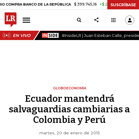
$ 399.745,16
+$ 2.295,71
+0,58%
RA BANCO DE LA REPÚBLICA
TAS
SUSCRÍBASE
EN VIVO
#InsideLR | Juan Esteban Calle, presi
GLOBOECONOMÍA
Ecuador mantendrá
salvaguardias cambiarias a
Colombia y Perú
martes, 20 de enero de 2015