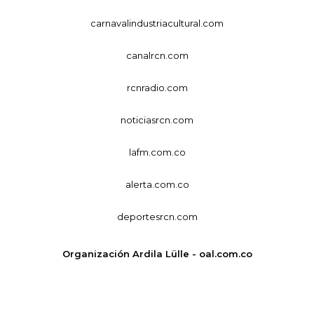
carnavalindustriacultural.com
canalrcn.com
rcnradio.com
noticiasrcn.com
lafm.com.co
alerta.com.co
deportesrcn.com
Organización Ardila Lülle - oal.com.co