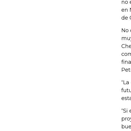
no 
en 
de 
No 
muy
Che
com
fin
Pet
“La
fut
est
“Si
pro
bue