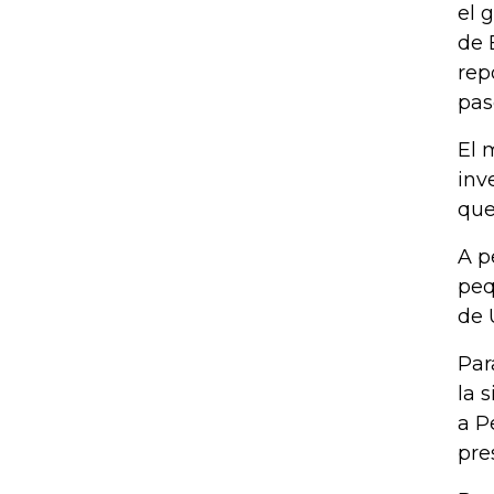
el 
de 
rep
pas
El 
inv
que
A p
peq
de 
Par
la 
a P
pre