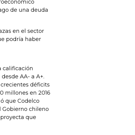
croeconómico
 pago de una deuda
zas en el sector
ue podría haber
 calificación
ó desde AA- a A+.
crecientes déficits
00 millones en 2016
gó que Codelco
l Gobierno chileno
 proyecta que