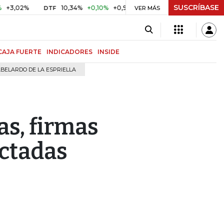
SUSCRÍBASE
%
10,34%
+0,10%
+0,98%
$ 416,91
+$ 0,05
+0,01%
DTF
UVR
VER MÁS
CAJA FUERTE
INDICADORES
INSIDE
BELARDO DE LA ESPRIELLA
as, firmas
ctadas