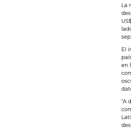
La 
des
US$
lad
sep
El 
paí
en 
com
osc
dat
“A 
com
Lat
des