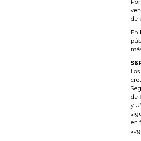
Por
ven
de 
En 
púb
más
S&P
Los
cre
Seg
de 
y U
sig
en 
seg