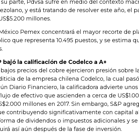
 su parte, Pdvsa sufre en medio del contexto ma
ezolano, y está tratando de resolver este año, el
US$5.200 millones.
México Pemex concentrará el mayor recorte de pla
lico que representa 10.495 puestos, y se estima q
.
 bajó la calificación de Codelco a A+
 bajos precios del cobre ejercieron presión sobre la
diticia de la empresa chilena Codelco, la cual pas
ún Diario Financiero, la calificadora advierte unos 
flujo de efectivo que ascienden a cerca de US$1.0
S$2.000 millones en 2017. Sin embargo, S&P agre
ue contribuyendo significativamente con capital a
forma de dividendos o impuestos adicionales y se
uirá así aún después de la fase de inversión.