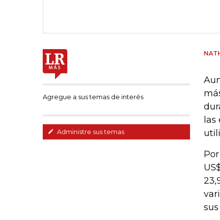
NATH
Aun
más
Agregue a sus temas de interés
dur
las
uti
Administre sus temas
Por
US$
23,
var
sus