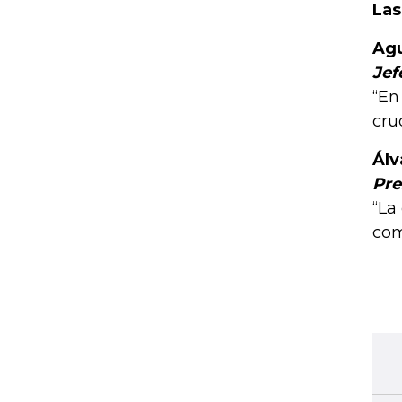
Las
Agu
Jef
“En
cru
Álv
Pre
“La
com