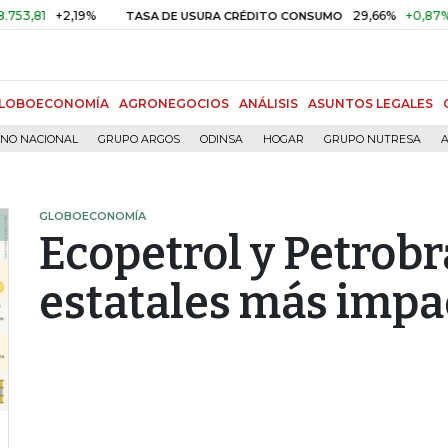
+2,19%
29,66%
+0,87%
+3,02
TASA DE USURA CRÉDITO CONSUMO
LOBOECONOMÍA
AGRONEGOCIOS
ANÁLISIS
ASUNTOS LEGALES
RNO NACIONAL
GRUPO ARGOS
ODINSA
HOGAR
GRUPO NUTRESA
A
GLOBOECONOMÍA
Ecopetrol y Petrobr
estatales más impa