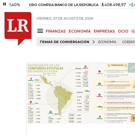
40%
$ 408.498,97
+$ 8.753,81
ORO COMPRA BANCO DE LA REPÚBLICA
VIERNES, 07 DE AGOSTO DE 2026
FINANZAS
ECONOMÍA
EMPRESAS
OCIO
G
TEMAS DE CONVERSACIÓN
ECONOMÍA
GOBIE