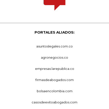
PORTALES ALIADOS:
asuntoslegales.com.co
agronegocios.co
empresas.larepublica.co
firmasdeabogados.com
bolsaencolombia.com
casosdeexitoabogados.com