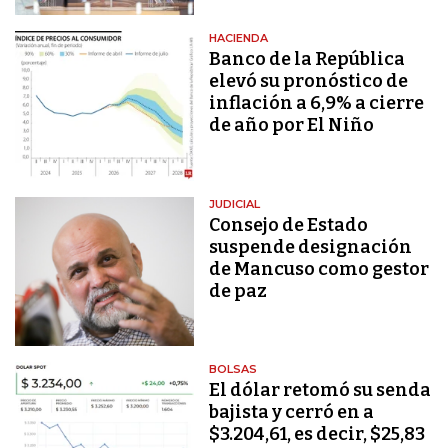
HACIENDA
Banco de la República
elevó su pronóstico de
inflación a 6,9% a cierre
de año por El Niño
JUDICIAL
Consejo de Estado
suspende designación
de Mancuso como gestor
de paz
BOLSAS
El dólar retomó su senda
bajista y cerró en a
$3.204,61, es decir, $25,83