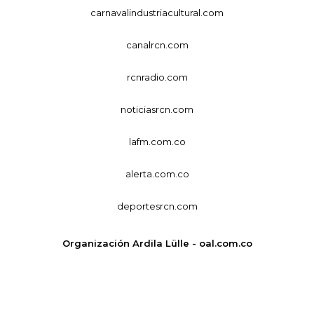
carnavalindustriacultural.com
canalrcn.com
rcnradio.com
noticiasrcn.com
lafm.com.co
alerta.com.co
deportesrcn.com
Organización Ardila Lülle - oal.com.co