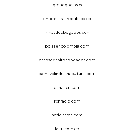
agronegocios.co
empresas.larepublica.co
firmasdeabogados.com
bolsaencolombia.com
casosdeexitoabogados.com
carnavalindustriacultural.com
canalrcn.com
rcnradio.com
noticiasrcn.com
lafm.com.co