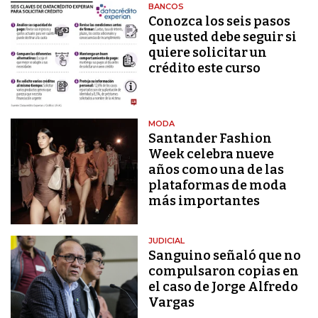
BANCOS
Conozca los seis pasos
que usted debe seguir si
quiere solicitar un
crédito este curso
MODA
Santander Fashion
Week celebra nueve
años como una de las
plataformas de moda
más importantes
JUDICIAL
Sanguino señaló que no
compulsaron copias en
el caso de Jorge Alfredo
Vargas