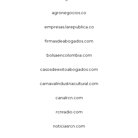
agronegocios.co
empresas.larepublica.co
firmasdeabogados.com
bolsaencolombia.com
casosdeexitoabogados.com
carnavalindustriacultural.com
canalrcn.com
rcnradio.com
noticiasrcn.com