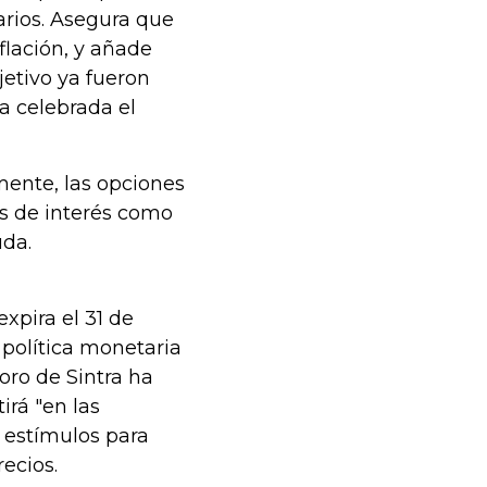
rios. Asegura que
flación, y añade
jetivo ya fueron
a celebrada el
mente, las opciones
os de interés como
uda.
xpira el 31 de
política monetaria
oro de Sintra ha
rá "en las
 estímulos para
ecios.