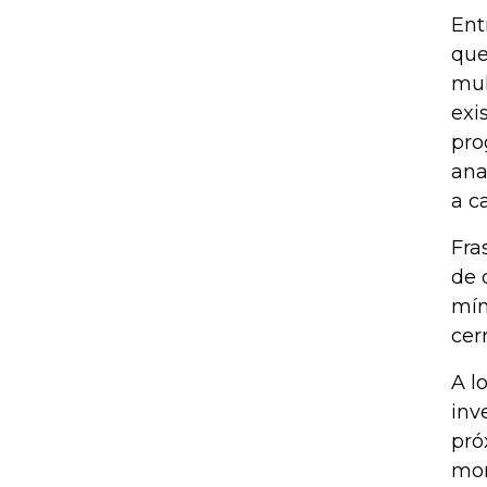
Ent
que
mul
exi
pro
ana
a c
Fra
de 
mín
cer
A l
inv
pró
mon