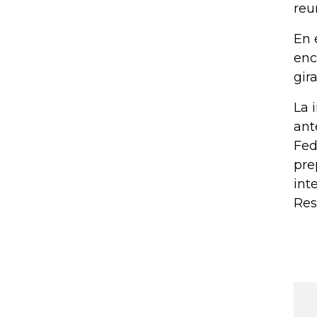
reu
En 
enc
gir
La 
ant
Fed
pre
int
Res