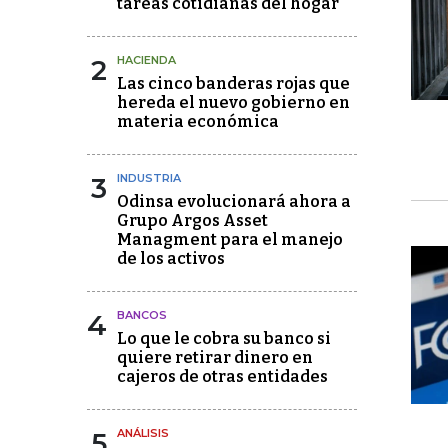
tareas cotidianas del hogar
2
HACIENDA
Las cinco banderas rojas que
hereda el nuevo gobierno en
materia económica
3
INDUSTRIA
Odinsa evolucionará ahora a
Grupo Argos Asset
Managment para el manejo
de los activos
4
BANCOS
Lo que le cobra su banco si
quiere retirar dinero en
cajeros de otras entidades
5
ANÁLISIS