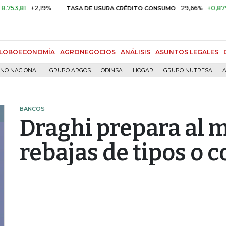
+2,19%
29,66%
+0,87%
+3,0
TASA DE USURA CRÉDITO CONSUMO
LOBOECONOMÍA
AGRONEGOCIOS
ANÁLISIS
ASUNTOS LEGALES
RNO NACIONAL
GRUPO ARGOS
ODINSA
HOGAR
GRUPO NUTRESA
A
BANCOS
Draghi prepara al 
rebajas de tipos o