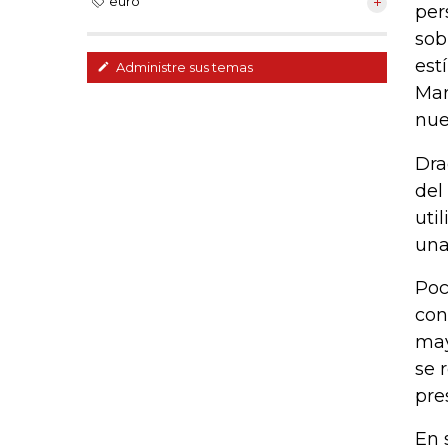
euro
per
sob
est
Administre sus temas
Mar
nue
Dra
del
uti
una
Poc
con
may
se 
pre
En 