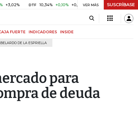
SUSCRÍBASE
2%
10,34%
+0,10%
+0,98%
$ 416,91
+$ 0,05
+0,01%
DTF
UVR
VER MÁS
CAJA FUERTE
INDICADORES
INSIDE
BELARDO DE LA ESPRIELLA
mercado para
 compra de deuda