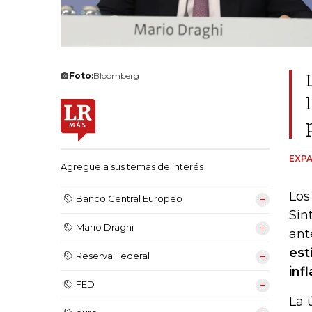
Foto:
Bloomberg
EXPA
Agregue a sus temas de interés
Los
Banco Central Europeo
Sin
Mario Draghi
ant
est
Reserva Federal
inf
FED
La 