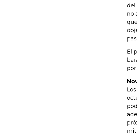
del
no 
que
obj
pas
El 
bar
por
Nov
Los
oct
pod
ade
pró
mit