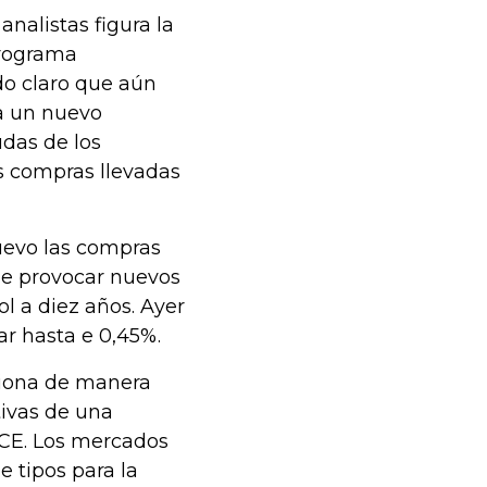
analistas figura la
programa
do claro que aún
a un nuevo
udas de los
as compras llevadas
uevo las compras
de provocar nuevos
l a diez años. Ayer
ar hasta e 0,45%.
uciona de manera
tivas de una
 BCE. Los mercados
 tipos para la