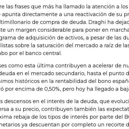
re las frases que más ha llamado la atención a los 
 apunta directamente a una reactivación de su 
timillonario de compra de deuda. Draghi ha deja
ste un margen considerable para poner en march
grama de adquisición de activos, a pesar de las d
listas sobre la saturación del mercado a raíz de l
abo por el banco central.
ses como esta última contribuyen a acelerar de n
deuda en el mercado secundario, hasta el punto 
imos históricos en la rentabilidad del bono españo
ró por encima de 0,50%, pero hoy ha llegado a baj
os descensos en el interés de la deuda, que evol
ersa a su precio, contribuyen también las expecta
xima rebaja de los tipos de interés por parte del
etarios ya descuentan por completo un recorte de