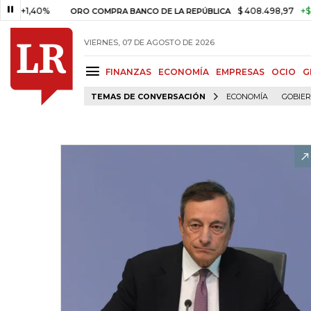
40%
$ 408.498,97
+$ 8.753,81
ORO COMPRA BANCO DE LA REPÚBLICA
VIERNES, 07 DE AGOSTO DE 2026
FINANZAS
ECONOMÍA
EMPRESAS
OCIO
G
TEMAS DE CONVERSACIÓN
ECONOMÍA
GOBIE