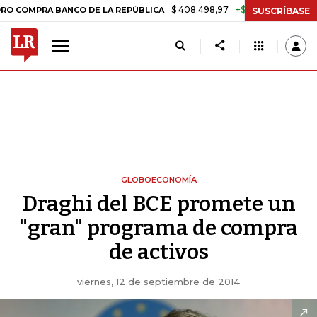
$ 408.498,97
+$ 8.753,81
+2,19%
PRA BANCO DE LA REPÚBLICA
TA
SUSCRÍBASE
GLOBOECONOMÍA
Draghi del BCE promete un
"gran" programa de compra
de activos
viernes, 12 de septiembre de 2014