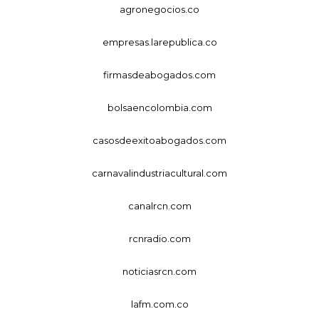
agronegocios.co
empresas.larepublica.co
firmasdeabogados.com
bolsaencolombia.com
casosdeexitoabogados.com
carnavalindustriacultural.com
canalrcn.com
rcnradio.com
noticiasrcn.com
lafm.com.co