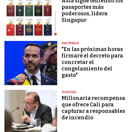
Asia sigue teniendo los
pasaportes más
poderosos, lidera
Singapur
HACIENDA
"En las próximas horas
firmaré el decreto para
concretar el
congelamiento del
gasto"
JUDICIAL
Millonaria recompensa
que ofrece Cali para
capturar a responsables
de incendio