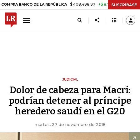
$ 408.498,97
+$ 8.753,81
+2,19%
 BANCO DE LA REPÚBLICA
TASA 
SUSCRÍBASE
JUDICIAL
Dolor de cabeza para Macri:
podrían detener al príncipe
heredero saudí en el G20
martes, 27 de noviembre de 2018