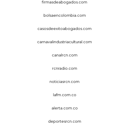
firmasdeabogados.com
bolsaencolombia.com
casosdeexitoabogados.com
carnavalindustriacultural.com
canalrcn.com
rcnradio.com
noticiasrcn.com
lafm.com.co
alerta.com.co
deportesrcn.com