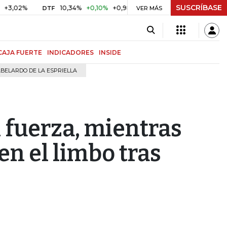
SUSCRÍBASE
%
10,34%
+0,10%
+0,98%
$ 416,96
+$ 0,05
+0,01%
DTF
UVR
VER MÁS
CAJA FUERTE
INDICADORES
INSIDE
BELARDO DE LA ESPRIELLA
 fuerza, mientras
en el limbo tras