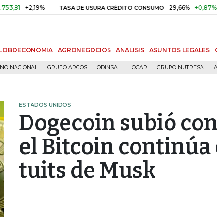
+2,19%
29,66%
+0,87%
+3,02
TASA DE USURA CRÉDITO CONSUMO
LOBOECONOMÍA
AGRONEGOCIOS
ANÁLISIS
ASUNTOS LEGALES
RNO NACIONAL
GRUPO ARGOS
ODINSA
HOGAR
GRUPO NUTRESA
A
ESTADOS UNIDOS
Dogecoin subió con
el Bitcoin continúa 
tuits de Musk