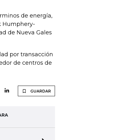
términos de energía,
rk Humphery-
dad de Nueva Gales
dad por transacción
edor de centros de
GUARDAR
ARA