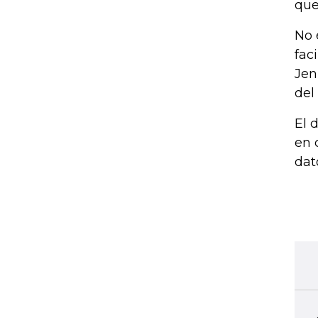
que
No 
fac
Jen
del 
El 
en 
dat