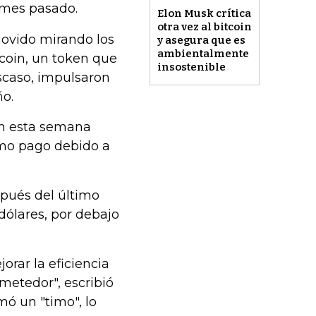
 mes pasado.
Elon Musk crítica
otra vez al bitcoin
ovido mirando los
y asegura que es
ambientalmente
ecoin, un token que
insostenible
scaso, impulsaron
ño.
in esta semana
omo pago debido a
pués del último
dólares, por debajo
orar la eficiencia
metedor", escribió
ó un "timo", lo