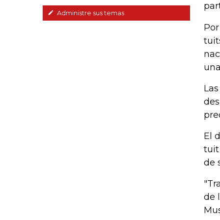
par
Administre sus temas
Por
tui
nac
una
Las
des
pre
El 
tui
de 
"Tr
de 
Mus