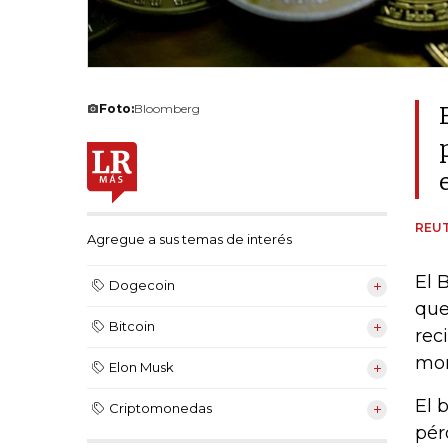
Foto:
Bloomberg
REU
Agregue a sus temas de interés
El 
Dogecoin
que
Bitcoin
rec
mon
Elon Musk
El 
Criptomonedas
pér