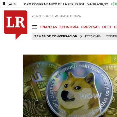
0%
$ 408.498,97
+$ 8.753,81
ORO COMPRA BANCO DE LA REPÚBLICA
VIERNES, 07 DE AGOSTO DE 2026
FINANZAS
ECONOMÍA
EMPRESAS
OCIO
G
TEMAS DE CONVERSACIÓN
ECONOMÍA
GOBIE