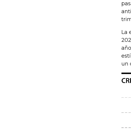
pas
ant
tri
La 
202
año
est
un 