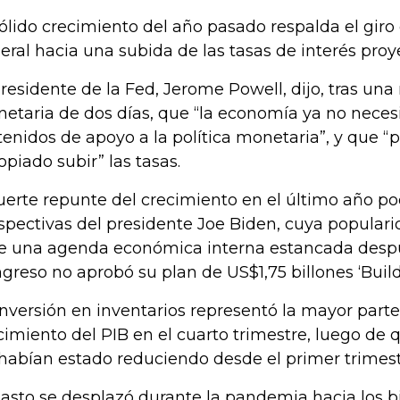
sólido crecimiento del año pasado respalda el giro
eral hacia una subida de las tasas de interés pro
presidente de la Fed, Jerome Powell, dijo, tras una
etaria de dos días, que “la economía ya no necesit
tenidos de apoyo a la política monetaria”, y que “
opiado subir” las tasas.
fuerte repunte del crecimiento en el último año po
spectivas del presidente Joe Biden, cuya popular
e una agenda económica interna estancada desp
greso no aprobó su plan de US$1,75 billones ‘Build
inversión en inventarios representó la mayor part
cimiento del PIB en el cuarto trimestre, luego de
 habían estado reduciendo desde el primer trimest
gasto se desplazó durante la pandemia hacia los b