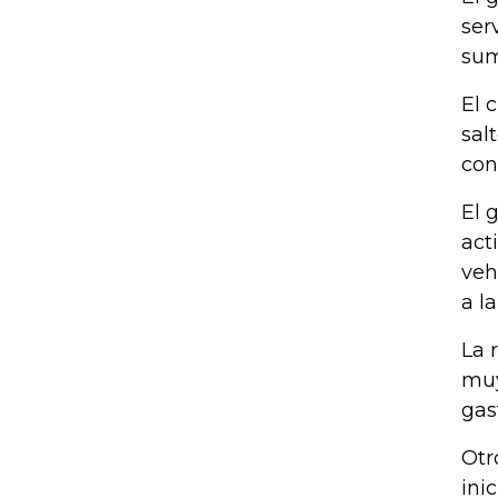
ser
sum
El 
sal
con
El 
act
veh
a l
La 
muy
gas
Otr
ini