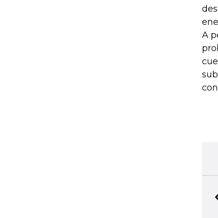
des
ene
A p
pro
cue
sub
con