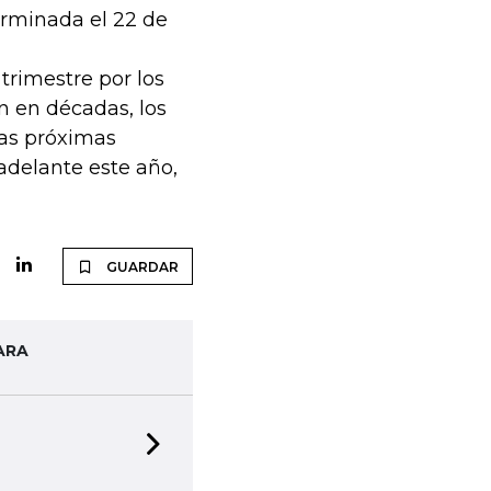
erminada el 22 de
trimestre por los
n en décadas, los
las próximas
adelante este año,
GUARDAR
ARA
Next slide