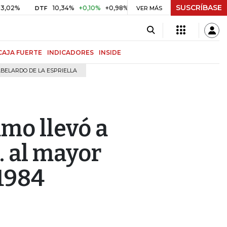
SUSCRÍBASE
10,34%
+0,10%
+0,98%
$ 416,96
+$ 0,05
+0,01%
DTF
UVR
VER MÁS
CAJA FUERTE
INDICADORES
INSIDE
BELARDO DE LA ESPRIELLA
mo llevó a
 al mayor
1984