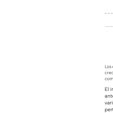
Los
crec
com
El 
ant
var
per