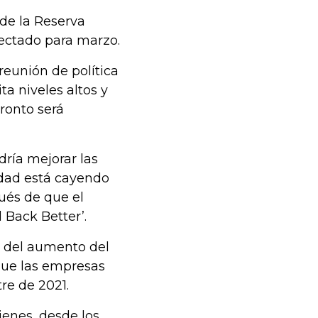
 de la Reserva
yectado para marzo.
 reunión de política
a niveles altos y
pronto será
dría mejorar las
idad está cayendo
ués de que el
 Back Better’.
e del aumento del
 que las empresas
re de 2021.
ienes, desde los