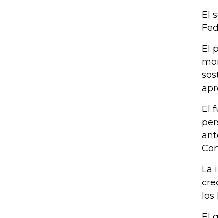
El 
Fed
El 
mon
sos
apr
El 
per
ant
Con
La 
cre
los
El 