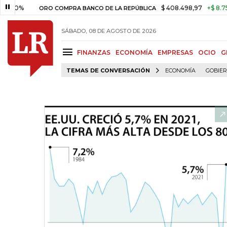
%
$ 408.498,97
+$ 8.753,81
ORO COMPRA BANCO DE LA REPÚBLICA
SÁBADO, 08 DE AGOSTO DE 2026
FINANZAS
ECONOMÍA
EMPRESAS
OCIO
G
TEMAS DE CONVERSACIÓN
ECONOMÍA
GOBIE