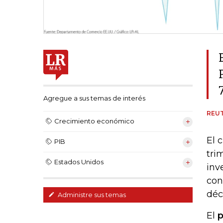
Agregue a sus temas de interés
REU
Crecimiento económico
El 
PIB
tri
Estados Unidos
inv
con
déc
Administre sus temas
El
p