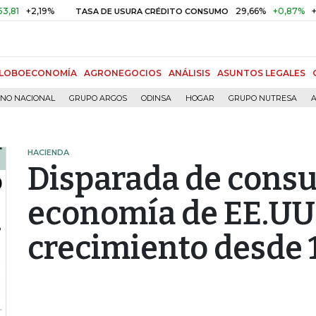
+2,19%
29,66%
+0,87%
+3,02%
TASA DE USURA CRÉDITO CONSUMO
LOBOECONOMÍA
AGRONEGOCIOS
ANÁLISIS
ASUNTOS LEGALES
RNO NACIONAL
GRUPO ARGOS
ODINSA
HOGAR
GRUPO NUTRESA
A
HACIENDA
Disparada de consu
economía de EE.UU.
crecimiento desde 