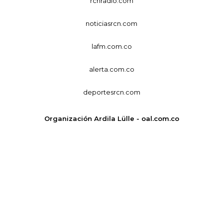
rcnradio.com
noticiasrcn.com
lafm.com.co
alerta.com.co
deportesrcn.com
Organización Ardila Lülle - oal.com.co