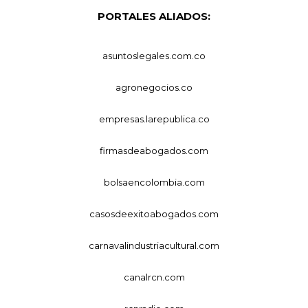
PORTALES ALIADOS:
asuntoslegales.com.co
agronegocios.co
empresas.larepublica.co
firmasdeabogados.com
bolsaencolombia.com
casosdeexitoabogados.com
carnavalindustriacultural.com
canalrcn.com