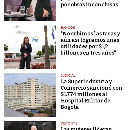
por obras inconclusas
BANCOS
"No subimos las tasas y
aún así logramos unas
utilidades por $1,2
billones en tres años"
JUDICIAL
La Superindustria y
Comercio sancionó con
$1.774 millones al
Hospital Militar de
Bogotá
DEPORTE
Las mujeres lideran