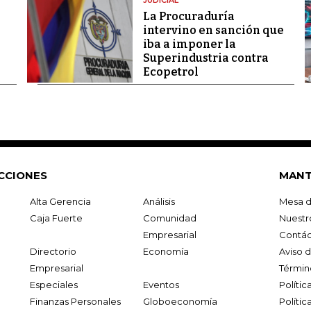
JUDICIAL
La Procuraduría
intervino en sanción que
iba a imponer la
Superindustria contra
Ecopetrol
CCIONES
MANT
Alta Gerencia
Análisis
Mesa d
Caja Fuerte
Comunidad
Nuestr
Empresarial
Contác
Directorio
Economía
Aviso 
Empresarial
Términ
Especiales
Eventos
Políti
Finanzas Personales
Globoeconomía
Polític