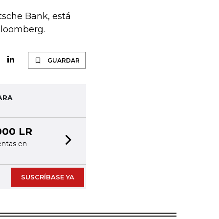
tsche Bank, está
Bloomberg.
GUARDAR
ARA
000 LR
entas en
Next slide
SUSCRÍBASE YA