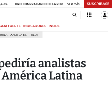
SUSCRÍBASE
$ 408.498,97
+$ 8.753,81
+2,1
ORO COMPRA BANCO DE LA REPÚBLICA
VER MÁS
CAJA FUERTE
INDICADORES
INSIDE
BELARDO DE LA ESPRIELLA
ediría analistas
e América Latina