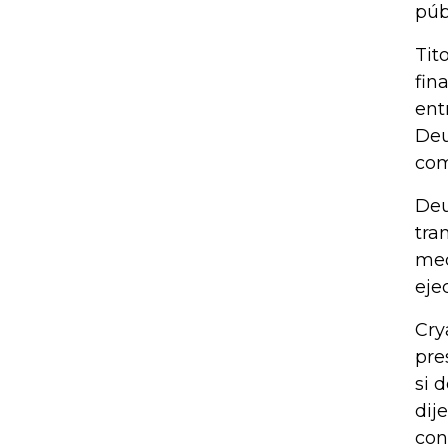
púb
Tit
fin
ent
Deu
com
Deu
tra
med
eje
Cry
pre
si 
dij
con 