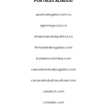
PORTALES ALIADOS:
asuntoslegales.com.co
agronegocios.co
empresas.larepublica.co
firmasdeabogados.com
bolsaencolombia.com
casosdeexitoabogados.com
carnavalindustriacultural.com
canalrcn.com
rcnradio.com