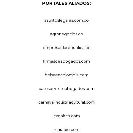
PORTALES ALIADOS:
asuntoslegales.com.co
agronegocios.co
empresas.larepublica.co
firmasdeabogados.com
bolsaencolombia.com
casosdeexitoabogados.com
carnavalindustriacultural.com
canalrcn.com
rcnradio.com