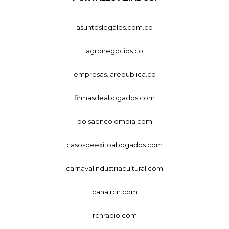
asuntoslegales.com.co
agronegocios.co
empresas.larepublica.co
firmasdeabogados.com
bolsaencolombia.com
casosdeexitoabogados.com
carnavalindustriacultural.com
canalrcn.com
rcnradio.com