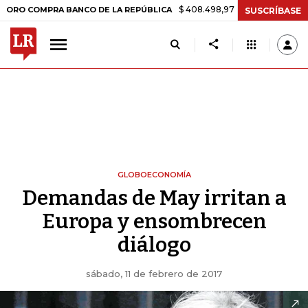
$ 408.498,97
+$ 8.753,81
+2,19%
MPRA BANCO DE LA REPÚBLICA
SUSCRÍBASE
GLOBOECONOMÍA
Demandas de May irritan a
Europa y ensombrecen
diálogo
sábado, 11 de febrero de 2017