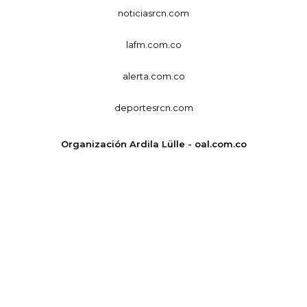
noticiasrcn.com
lafm.com.co
alerta.com.co
deportesrcn.com
Organización Ardila Lülle - oal.com.co