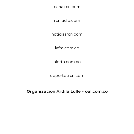
canalrcn.com
rcnradio.com
noticiasrcn.com
lafm.com.co
alerta.com.co
deportesrcn.com
Organización Ardila Lülle - oal.com.co