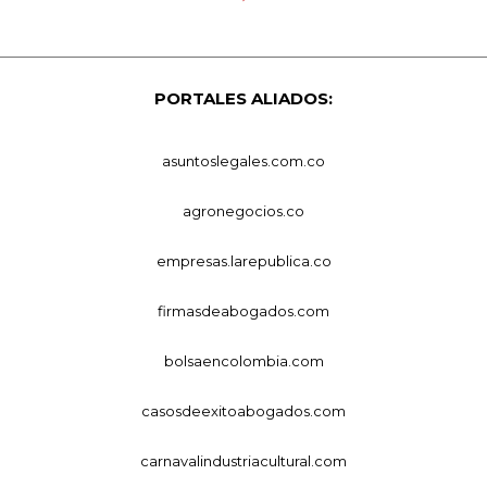
PORTALES ALIADOS:
asuntoslegales.com.co
agronegocios.co
empresas.larepublica.co
firmasdeabogados.com
bolsaencolombia.com
casosdeexitoabogados.com
carnavalindustriacultural.com