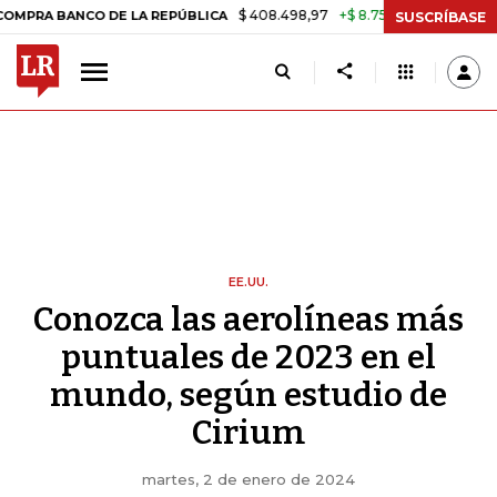
$ 408.498,97
+$ 8.753,81
+2,19%
NCO DE LA REPÚBLICA
TASA DE
SUSCRÍBASE
EE.UU.
Conozca las aerolíneas más
puntuales de 2023 en el
mundo, según estudio de
Cirium
martes, 2 de enero de 2024