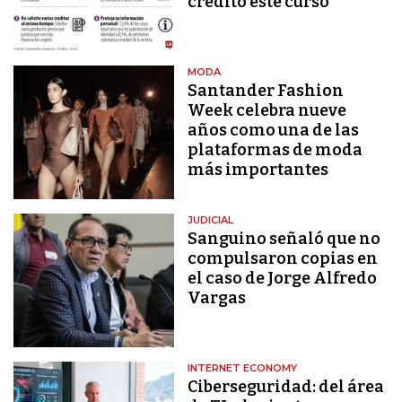
crédito este curso
MODA
Santander Fashion
Week celebra nueve
años como una de las
plataformas de moda
más importantes
JUDICIAL
Sanguino señaló que no
compulsaron copias en
el caso de Jorge Alfredo
Vargas
INTERNET ECONOMY
Ciberseguridad: del área