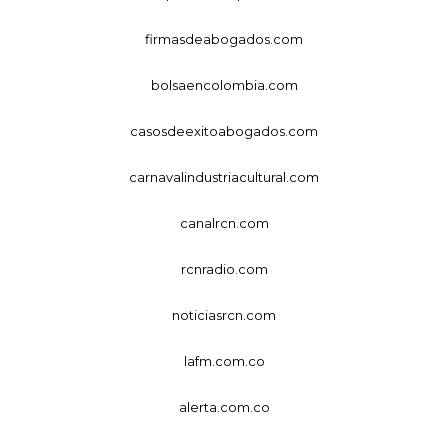
firmasdeabogados.com
bolsaencolombia.com
casosdeexitoabogados.com
carnavalindustriacultural.com
canalrcn.com
rcnradio.com
noticiasrcn.com
lafm.com.co
alerta.com.co