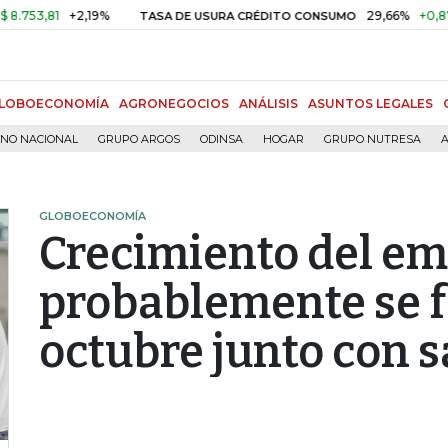
81
+2,19%
29,66%
+0,87%
+3
TASA DE USURA CRÉDITO CONSUMO
LOBOECONOMÍA
AGRONEGOCIOS
ANÁLISIS
ASUNTOS LEGALES
RNO NACIONAL
GRUPO ARGOS
ODINSA
HOGAR
GRUPO NUTRESA
A
GLOBOECONOMÍA
Crecimiento del e
probablemente se f
octubre junto con s