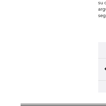
su 
arg
seg