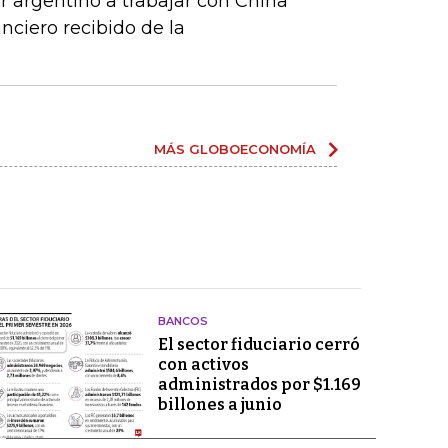
r argentino a trabajar con China
anciero recibido de la
MÁS GLOBOECONOMÍA
BANCOS
El sector fiduciario cerró
con activos
administrados por $1.169
billones a junio