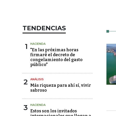
TENDENCIAS
1
HACIENDA
"En las próximas horas
firmaré el decreto de
congelamiento del gasto
público"
2
ANÁLISIS
Más riqueza para ahí sí, vivir
sabroso
3
HACIENDA
Estos son los invitados
internacionales que llegan a