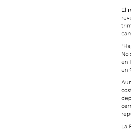
El 
rev
tri
cam
"Ha
No 
en 
en 
Aun
cos
dep
cer
rep
La 