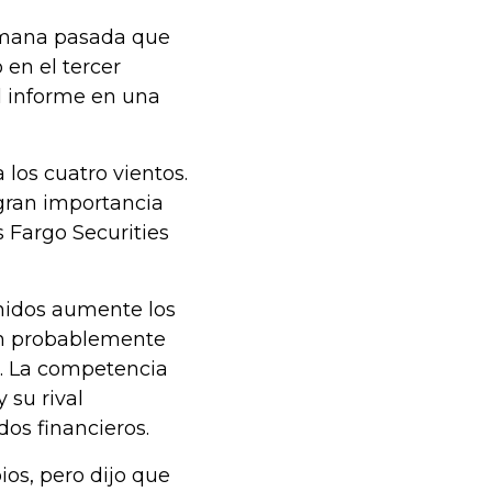
semana pasada que
en el tercer
l informe en una
 los cuatro vientos.
 gran importancia
s Fargo Securities
nidos aumente los
ón probablemente
s. La competencia
 su rival
os financieros.
ios, pero dijo que