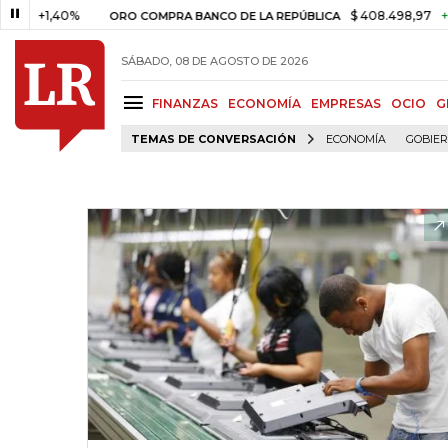
1,40%
$ 408.498,97
+$ 8.753,
ORO COMPRA BANCO DE LA REPÚBLICA
SÁBADO, 08 DE AGOSTO DE 2026
FINANZAS
ECONOMÍA
EMPRESAS
OCIO
G
TEMAS DE CONVERSACIÓN
ECONOMÍA
GOBIE