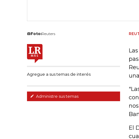
Foto:
Reuters
REU
Las
pas
Reu
Agregue a sus temas de interés
una
"La
Administre sus temas
con
nos
Ban
El 
cua