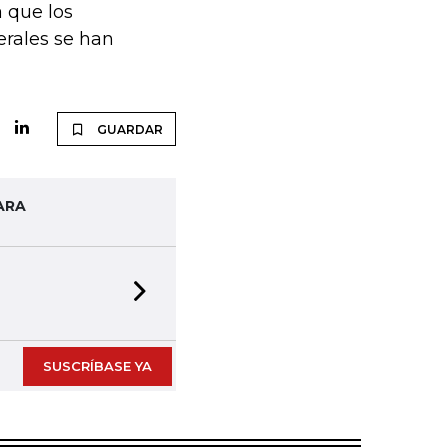
a que los
erales se han
GUARDAR
ARA
Next slide
SUSCRÍBASE YA