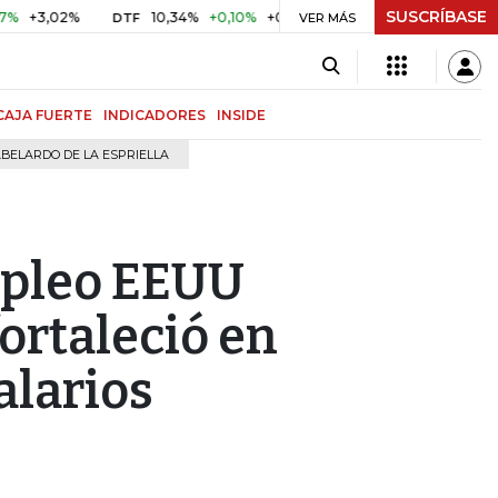
SUSCRÍBASE
,02%
10,34%
+0,10%
+0,98%
$ 416,96
+$ 0,05
+0,0
DTF
UVR
VER MÁS
CAJA FUERTE
INDICADORES
INSIDE
BELARDO DE LA ESPRIELLA
mpleo EEUU
ortaleció en
alarios