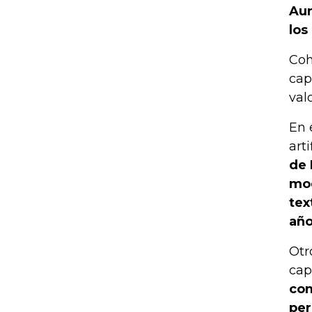
Aun
los
Coh
cap
val
En 
art
de 
mod
tex
año
Otr
cap
com
per