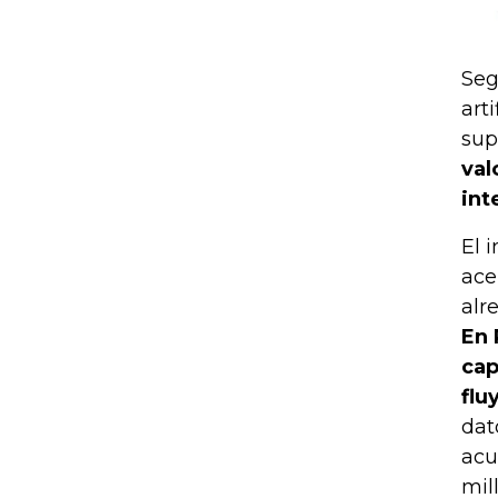
Seg
art
sup
val
int
El 
ace
alr
En 
cap
flu
dat
acu
mil