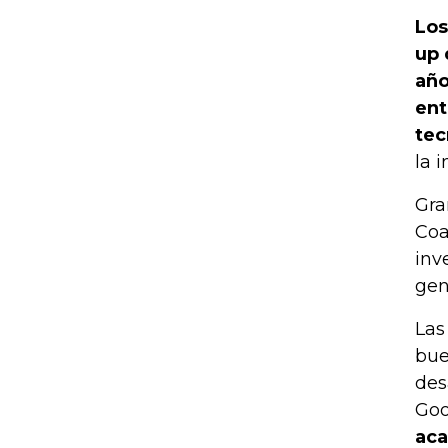
Los
up 
año
ent
tec
la i
Gra
Coa
inv
gen
Las
bue
des
Goo
aca