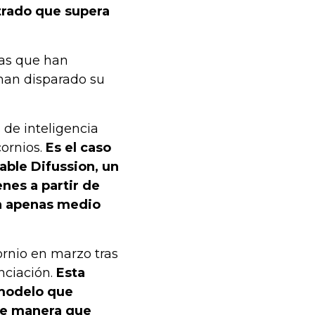
ltrado que supera
ías que han
han disparado su
de inteligencia
cornios.
Es el caso
able Difussion, un
nes a partir de
en apenas medio
ornio en marzo tras
nciación.
Esta
 modelo que
 de manera que