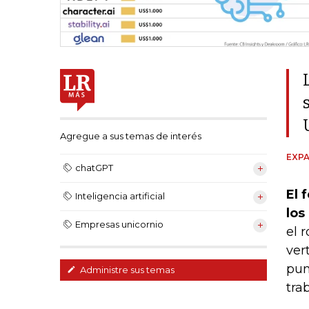
Agregue a sus temas de interés
EXPA
chatGPT
El 
Inteligencia artificial
los
Empresas unicornio
el 
ver
pun
Administre sus temas
tra