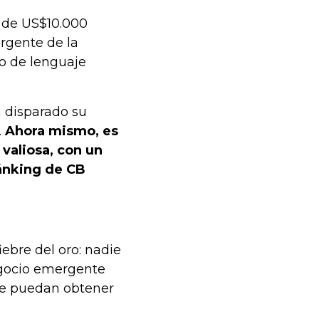
ón de US$10.000
ergente de la
lo de lenguaje
 disparado su
.
Ahora mismo, es
 valiosa, con un
ánking de CB
iebre del oro: nadie
egocio emergente
se puedan obtener