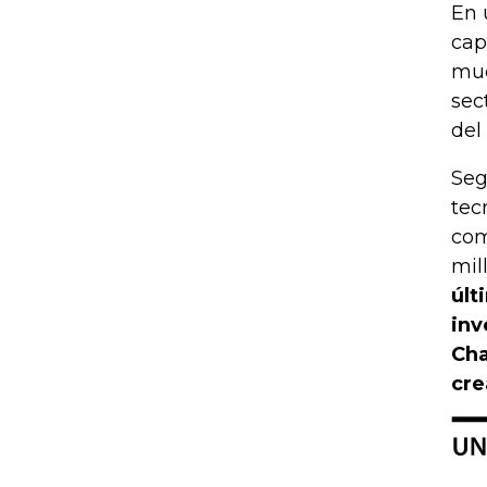
En 
cap
muc
sec
del
Seg
tec
com
mil
últ
inv
Cha
cre