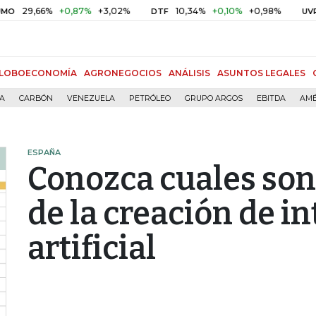
,66%
+0,87%
+3,02%
10,34%
+0,10%
+0,98%
$ 416,
DTF
UVR
LOBOECONOMÍA
AGRONEGOCIOS
ANÁLISIS
ASUNTOS LEGALES
ÍA
CARBÓN
VENEZUELA
PETRÓLEO
GRUPO ARGOS
EBITDA
AMÉ
ESPAÑA
Conozca cuales son
de la creación de in
artificial