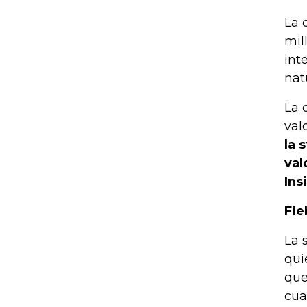
La 
mil
int
nat
La 
val
la 
val
Ins
Fie
La 
qui
que
cua