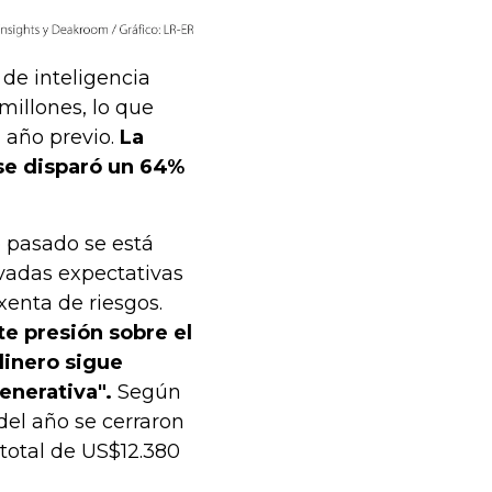
de inteligencia
millones, lo que
l año previo.
La
se disparó un 64%
o pasado se está
vadas expectativas
xenta de riesgos.
te presión sobre el
dinero sigue
generativa".
Según
del año se cerraron
 total de US$12.380