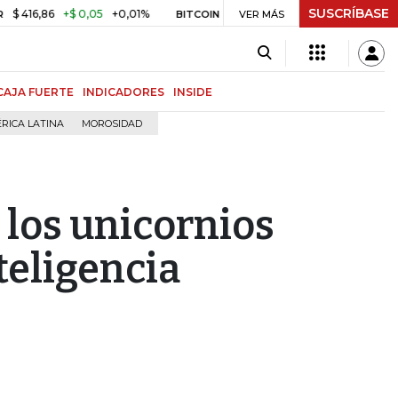
SUSCRÍBASE
86
+$ 0,05
+0,01%
US$ 64.968,40
US$ 856,80
+1,34%
BITCOIN
VER MÁS
CAJA FUERTE
INDICADORES
INSIDE
RICA LATINA
MOROSIDAD
 los unicornios
teligencia