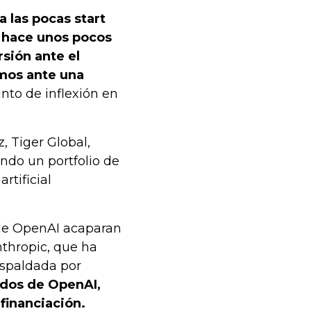
 las pocas start
l hace unos pocos
sión ante el
amos ante una
to de inflexión en
 Tiger Global,
ndo un portfolio de
rtificial
 de OpenAI acaparan
nthropic, que ha
espaldada por
ados de OpenAI,
financiación.