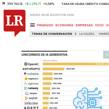
.745,16
+$ 2.295,71
+0,58%
29
TASA DE USURA CRÉDITO CONSUMO
JUEVES, 06 DE AGOSTO DE 2026
FINANZAS
ECONOMÍA
EMPRESAS
OCIO
G
TEMAS DE CONVERSACIÓN
LA CALERA
MINER