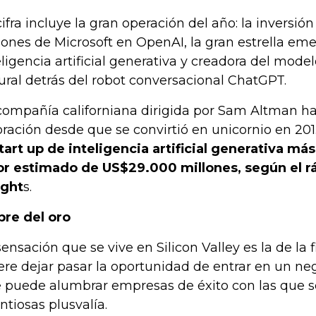
cifra incluye la gran operación del año: la inversi
lones de Microsoft en OpenAI, la gran estrella em
eligencia artificial generativa y creadora del mode
ural detrás del robot conversacional ChatGPT.
compañía californiana dirigida por Sam Altman ha
oración desde que se convirtió en unicornio en 201
start up de inteligencia artificial generativa más
or estimado de US$29.000 millones, según el r
ight
s.
bre del oro
sensación que se vive en Silicon Valley es la de la f
ere dejar pasar la oportunidad de entrar en un n
 puede alumbrar empresas de éxito con las que 
ntiosas plusvalía.