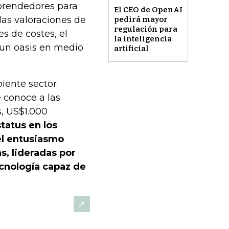
prendedores para
El CEO de OpenAI
 las valoraciones de
pedirá mayor
regulación para
 de costes, el
la inteligencia
o un oasis en medio
artificial
piente sector
e conoce a las
, US$1.000
tatus en los
el entusiasmo
s, lideradas por
ecnología capaz de