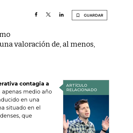
GUARDAR
como
una valoración de, al menos,
nerativa contagia a
ARTÍCULO
RELACIONADO
n apenas medio año
aducido en una
ha situado en el
idenses, que