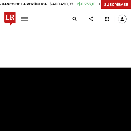
$ 408.498,97
+$ 8.753,81
+2,19%
 LA REPÚBLICA
TASA DE USURA 
SUSCRÍBASE