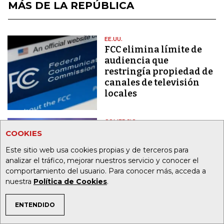
MÁS DE LA REPÚBLICA
EE.UU.
FCC elimina límite de
audiencia que
restringía propiedad de
canales de televisión
locales
COMERCIO
Analdex alertó por
COOKIES
demoras de hasta cuatro
Este sitio web usa cookies propias y de terceros para
días en registros de
analizar el tráfico, mejorar nuestros servicio y conocer el
importación
comportamiento del usuario. Para conocer más, acceda a
nuestra
Política de Cookies
.
BANCOS
ENTENDIDO
El sector fiduciario
TEMAS DE INTERÉS