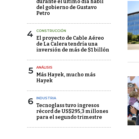
durante el último día hábil
del gobierno de Gustavo
Petro
4
CONSTRUCCIÓN
El proyecto de Cable Aéreo
de La Calera tendría una
inversión de más de $1 billón
5
ANÁLISIS
Más Hayek, mucho más
Hayek
6
INDUSTRIA
Tecnoglass tuvo ingresos
récord de US$295,3 millones
para el segundo trimestre