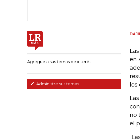
DAJI
Las
en 
Agregue a sus temas de interés
ade
res
los
Administre sus temas
Las
con
no 
el 
“La