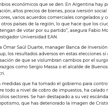
bios económicos que se den. En Argentina hay 
lación, altos precios de bienes, poca iversión soci
tores, varios acuerdos comerciales congelados y c
 otros países de la región, lo que hace que los ci
tengan de votar por su partido”, asegura Fabio M
estigador Universidad EAN.
a Ómar Saúl Duarte, manager Banca de Inversión
up, los resultados adversos en estas elecciones s
sación de que se vislumbran cambios por el surg
erazgos como Sergio Massa o el alcalde de Buenos 
ri.
s medidas que ha tomado el gobierno para control
re todo a nivel de cobro de impuestos, ha calado
lios sectores. Se han destapado a su vez escánda
epotismo, que has deteriorado la imagen de Cristi