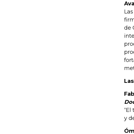
Ava
Las
fir
de 
int
pro
pro
for
met
Las
Fab
Doc
“El
y d
Óma