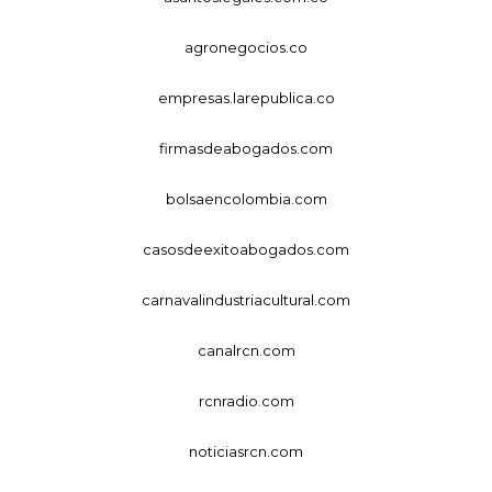
agronegocios.co
empresas.larepublica.co
firmasdeabogados.com
bolsaencolombia.com
casosdeexitoabogados.com
carnavalindustriacultural.com
canalrcn.com
rcnradio.com
noticiasrcn.com