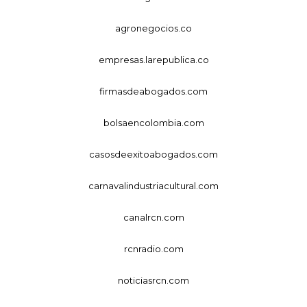
agronegocios.co
empresas.larepublica.co
firmasdeabogados.com
bolsaencolombia.com
casosdeexitoabogados.com
carnavalindustriacultural.com
canalrcn.com
rcnradio.com
noticiasrcn.com