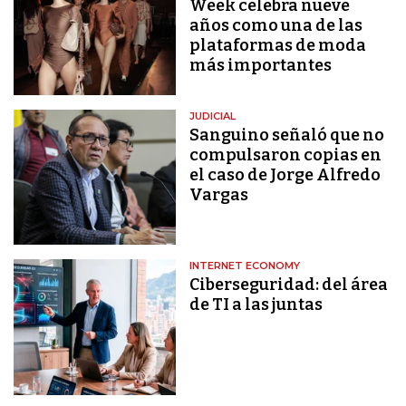
Week celebra nueve
años como una de las
plataformas de moda
más importantes
JUDICIAL
Sanguino señaló que no
compulsaron copias en
el caso de Jorge Alfredo
Vargas
INTERNET ECONOMY
Ciberseguridad: del área
de TI a las juntas