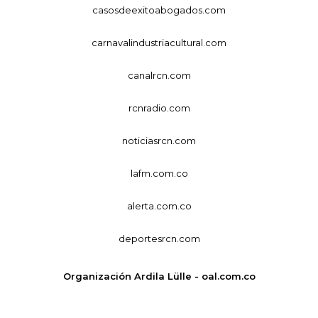
casosdeexitoabogados.com
carnavalindustriacultural.com
canalrcn.com
rcnradio.com
noticiasrcn.com
lafm.com.co
alerta.com.co
deportesrcn.com
Organización Ardila Lülle - oal.com.co