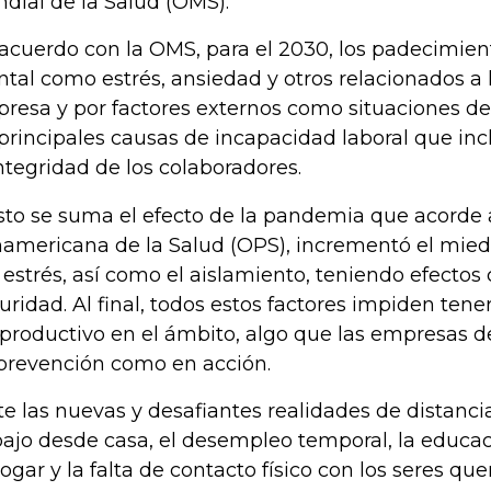
dial de la Salud (OMS).
acuerdo con la OMS, para el 2030, los padecimien
tal como estrés, ansiedad y otros relacionados a l
resa y por factores externos como situaciones de
 principales causas de incapacidad laboral que in
integridad de los colaboradores.
sto se suma el efecto de la pandemia que acorde 
americana de la Salud (OPS), incrementó el mied
l estrés, así como el aislamiento, teniendo efecto
uridad. Al final, todos estos factores impiden tene
 productivo en el ámbito, algo que las empresas 
prevención como en acción.
te las nuevas y desafiantes realidades de distancia
bajo desde casa, el desempleo temporal, la educac
hogar y la falta de contacto físico con los seres qu