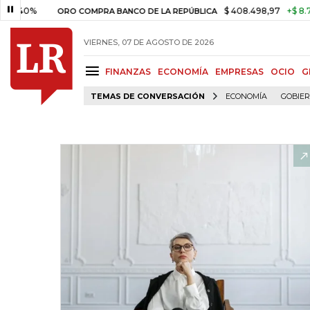
%
$ 408.498,97
+$ 8.753,81
+
ORO COMPRA BANCO DE LA REPÚBLICA
VIERNES, 07 DE AGOSTO DE 2026
FINANZAS
ECONOMÍA
EMPRESAS
OCIO
G
TEMAS DE CONVERSACIÓN
ECONOMÍA
GOBIE