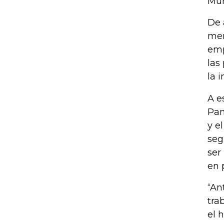
Mun
De 
men
emp
las
la 
A e
Pan
y e
seg
ser
en 
“An
tra
el 