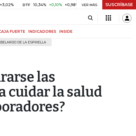
SUSCRÍBASE
10,34%
+0,10%
+0,98%
$ 416,91
+$ 0,05
+0,01%
DTF
UVR
VER MÁS
CAJA FUERTE
INDICADORES
INSIDE
BELARDO DE LA ESPRIELLA
rarse las
 cuidar la salud
boradores?