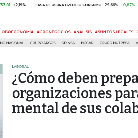
2,19%
29,66%
+0,87%
+3,02%
TASA DE USURA CRÉDITO CONSUMO
LOBOECONOMÍA
AGRONEGOCIOS
ANÁLISIS
ASUNTOS LEGALES
RNO NACIONAL
GRUPO ARGOS
ODINSA
HOGAR
GRUPO NUTRESA
A
LABORAL
¿Cómo deben prepa
organizaciones para
mental de sus cola