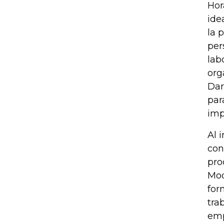
Hor
ide
la 
per
lab
org
Dar
par
imp
Al 
con
pro
Mod
for
tra
emp