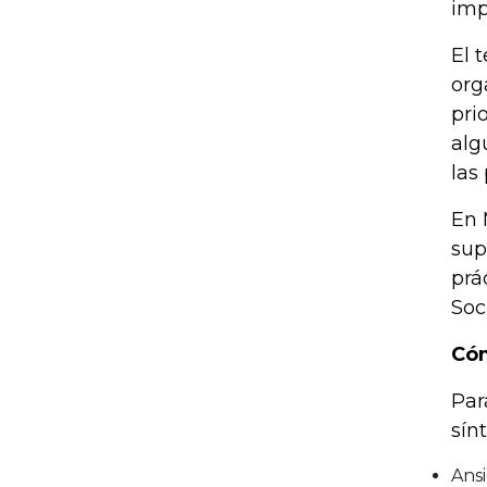
imp
El 
org
pri
alg
las
En 
sup
prá
Soc
Cóm
Par
sín
Ans