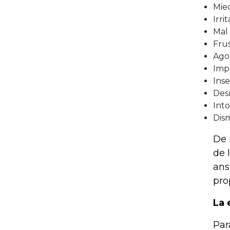
Mie
Irri
Mal
Fru
Ago
Imp
Ins
Des
Into
Dis
De 
de 
ans
pro
La 
Par