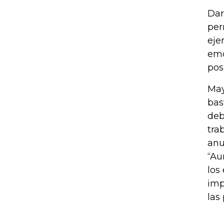
Dar
per
eje
emo
posi
May
bas
deb
tra
anu
“Au
los
imp
las