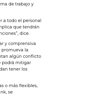
rma de trabajo y
r a todo el personal
implica que tendrán
ciones”, dice.
lar y comprensiva
e promueva la
tan algún conflicto
e podrá mitigar
dan tener los
s o más flexibles,
ink, se