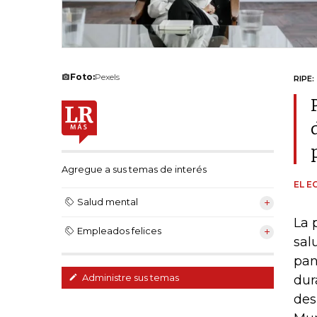
Foto:
Pexels
RIPE:
Agregue a sus temas de interés
EL E
Salud mental
La 
Empleados felices
sal
pan
Administre sus temas
dur
des