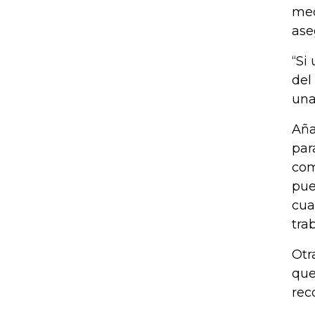
med
ase
“Si
del
una
Aña
par
com
pue
cua
tra
Otr
que
rec