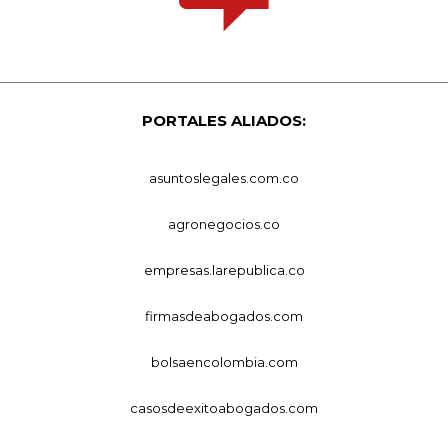
PORTALES ALIADOS:
asuntoslegales.com.co
agronegocios.co
empresas.larepublica.co
firmasdeabogados.com
bolsaencolombia.com
casosdeexitoabogados.com