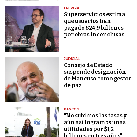
ENERGÍA
Superservicios estima
que usuarios han
pagado $24,9 billones
por obras inconclusas
JUDICIAL
Consejo de Estado
suspende designación
de Mancuso como gestor
de paz
BANCOS
"No subimos las tasas y
aún así logramos unas
utilidades por $1,2
billones en tres años"