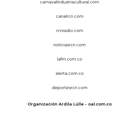
carnavalindustriacultural.com
canalrcn.com
rcnradio.com
noticiasrcn.com
lafm.com.co
alerta.com.co
deportesrcn.com
Organización Ardila Lülle - oal.com.co