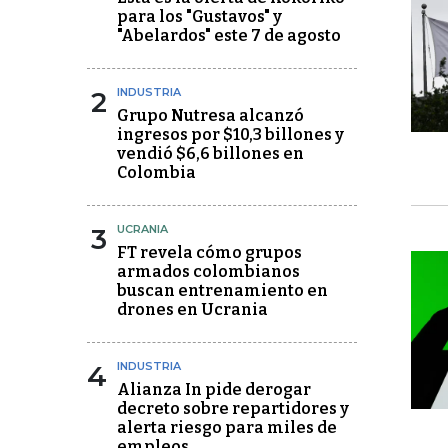
para los "Gustavos" y
"Abelardos" este 7 de agosto
2
INDUSTRIA
Grupo Nutresa alcanzó
ingresos por $10,3 billones y
vendió $6,6 billones en
Colombia
3
UCRANIA
FT revela cómo grupos
armados colombianos
buscan entrenamiento en
drones en Ucrania
4
INDUSTRIA
Alianza In pide derogar
decreto sobre repartidores y
alerta riesgo para miles de
empleos