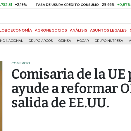
+2,19%
29,66%
+0,87%
+3,02
TASA DE USURA CRÉDITO CONSUMO
LOBOECONOMÍA
AGRONEGOCIOS
ANÁLISIS
ASUNTOS LEGALES
RNO NACIONAL
GRUPO ARGOS
ODINSA
HOGAR
GRUPO NUTRESA
A
COMERCIO
Comisaria de la UE 
ayude a reformar O
salida de EE.UU.