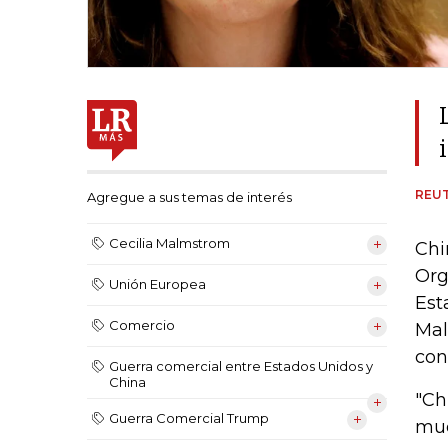
REU
Agregue a sus temas de interés
Cecilia Malmstrom
Chi
Org
Unión Europea
Est
Comercio
Mal
con
Guerra comercial entre Estados Unidos y
China
"Ch
Guerra Comercial Trump
mue