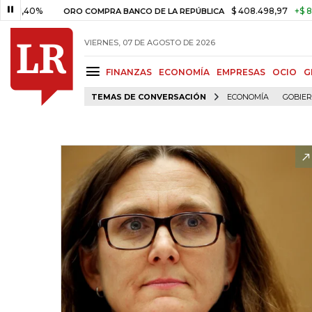
0%
$ 408.498,97
+$ 8.753,81
ORO COMPRA BANCO DE LA REPÚBLICA
VIERNES, 07 DE AGOSTO DE 2026
FINANZAS
ECONOMÍA
EMPRESAS
OCIO
G
TEMAS DE CONVERSACIÓN
ECONOMÍA
GOBIE