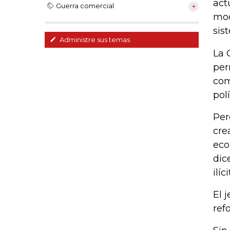
act
Guerra comercial
mod
sis
Administre sus temas
La 
per
com
pol
Per
cre
eco
dic
ilí
El 
ref