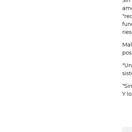
Sin
ame
"re
fun
rie
Mal
pos
"Un
sis
"Si
Y l