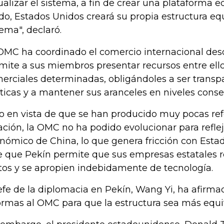
ualizar el sistema, a fin de crear una plataforma eq
o, Estados Unidos creará su propia estructura equ
tema", declaró.
OMC ha coordinado el comercio internacional desd
mite a sus miembros presentar recursos entre ello
erciales determinadas, obligándoles a ser transp
íticas y a mantener sus aranceles en niveles cons
o en vista de que se han producido muy pocas re
ación, la OMC no ha podido evolucionar para reflej
nómico de China, lo que genera fricción con Esta
e que Pekín permite que sus empresas estatales r
citos y se apropien indebidamente de tecnología.
jefe de la diplomacia en Pekín, Wang Yi, ha afirm
ormas al OMC para que la estructura sea más equita