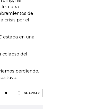
Trump, ha
aliza una
mbramientos de
 crisis por el
C estaba en una
n colapso del
dríamos perdiendo.
sostuvo.
GUARDAR