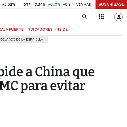
SUSCRÍBASE
%
10,34%
+0,10%
+0,98%
$ 416,91
+$ 0,05
+0,01%
DTF
UVR
VER MÁS
CAJA FUERTE
INDICADORES
INSIDE
BELARDO DE LA ESPRIELLA
pide a China que
MC para evitar