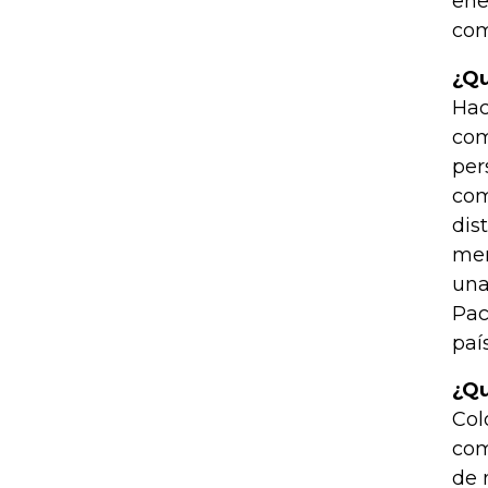
ene
com
¿Qu
Hac
com
per
com
dis
mer
una
Pac
paí
¿Qu
Col
com
de 