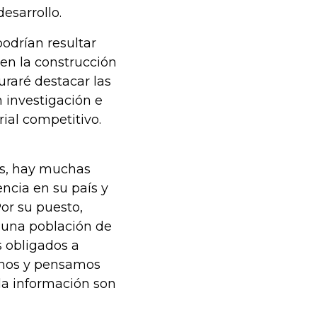
esarrollo.
odrían resultar
 en la construcción
uraré destacar las
 investigación e
ial competitivo.
es, hay muchas
cia en su país y
or su puesto,
o una población de
s obligados a
arnos y pensamos
 la información son