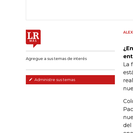
ALEX
¿En
ent
Agregue a sus temas de interés
La 
est
rea
Administre sus temas
nue
Col
Pac
nue
del