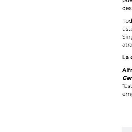
pue
des
Tod
ust
Sin
atr
La 
Alf
Ger
“Es
emp