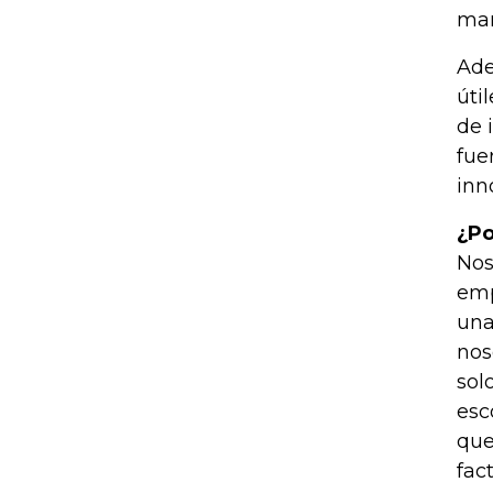
mar
Ade
úti
de 
fue
inn
¿Po
Nos
emp
una
nos
sol
esc
que
fac