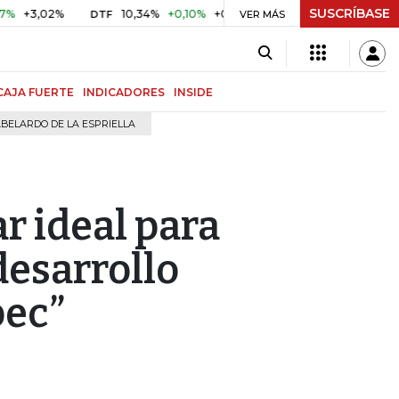
SUSCRÍBASE
02%
10,34%
+0,10%
+0,98%
$ 416,91
+$ 0,05
+0,01
DTF
UVR
VER MÁS
CAJA FUERTE
INDICADORES
INSIDE
BELARDO DE LA ESPRIELLA
ar ideal para
desarrollo
bec”