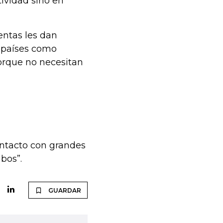
ividad sino en
entas les dan
e países como
orque no necesitan
e.
ontacto con grandes
bos”.
GUARDAR