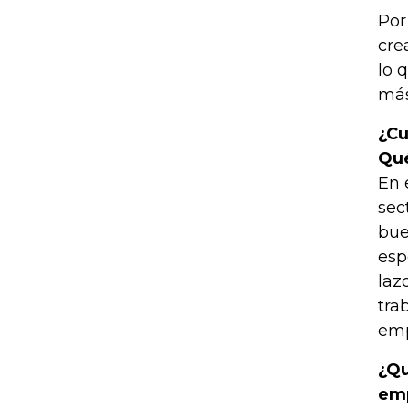
Por
cre
lo 
más
¿Cu
Qu
En 
sec
bue
esp
laz
tra
emp
¿Qu
em