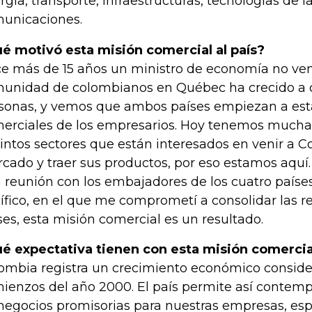
rgía, transporte, infraestructuras, tecnologías de l
unicaciones.
é motivó esta misión comercial al país?
e más de 15 años un ministro de economía no venía
unidad de colombianos en Québec ha crecido a c
sonas, y vemos que ambos países empiezan a esta
erciales de los empresarios. Hoy tenemos much
tintos sectores que están interesados en venir a C
cado y traer sus productos, por eso estamos aquí
 reunión con los embajadores de los cuatro países
ífico, en el que me comprometí a consolidar las re
ses, esta misión comercial es un resultado.
é expectativa tienen con esta misión comercial
ombia registra un crecimiento económico consid
ienzos del año 2000. El país permite así contem
negocios promisorias para nuestras empresas, es