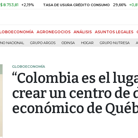
81
+2,19%
29,66%
+0,87%
+3,
TASA DE USURA CRÉDITO CONSUMO
LOBOECONOMÍA
AGRONEGOCIOS
ANÁLISIS
ASUNTOS LEGALES
RNO NACIONAL
GRUPO ARGOS
ODINSA
HOGAR
GRUPO NUTRESA
A
GLOBOECONOMÍA
“Colombia es el lug
crear un centro de 
económico de Qué