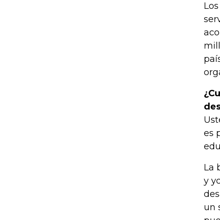
Los
ser
aco
mil
paí
org
¿Cu
des
Ust
es 
edu
La 
y y
des
un 