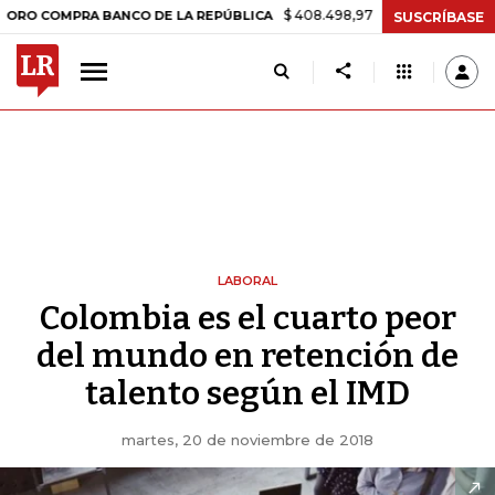
$ 408.498,97
+$ 8.753,81
+2,19%
RA BANCO DE LA REPÚBLICA
TA
SUSCRÍBASE
LABORAL
Colombia es el cuarto peor
del mundo en retención de
talento según el IMD
martes, 20 de noviembre de 2018