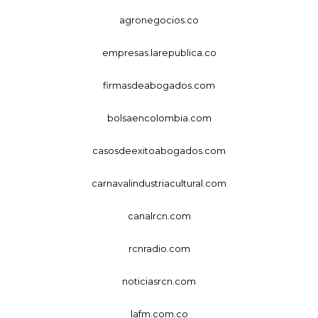
agronegocios.co
empresas.larepublica.co
firmasdeabogados.com
bolsaencolombia.com
casosdeexitoabogados.com
carnavalindustriacultural.com
canalrcn.com
rcnradio.com
noticiasrcn.com
lafm.com.co