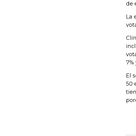
de 
La 
vot
Cli
inc
vot
7% 
El 
50 
tie
por