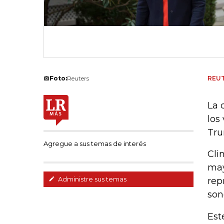
Foto:
Reuters
REU
La 
los
Tru
Agregue a sus temas de interés
Cli
may
Administre sus temas
rep
son
Est