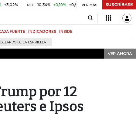
SUSCRÍBASE
VER AHORA
2%
10,34%
+0,10%
+0,98%
$ 416,91
+$ 0,05
+0,01%
DTF
UVR
VER MÁS
CAJA FUERTE
INDICADORES
INSIDE
BELARDO DE LA ESPRIELLA
VER AHORA
Trump por 12
uters e Ipsos