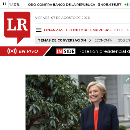
Posesión presidencial 
EN VIVO
40%
$ 408.498,97
+$ 8.753,81
ORO COMPRA BANCO DE LA REPÚBLICA
VIERNES, 07 DE AGOSTO DE 2026
FINANZAS
ECONOMÍA
EMPRESAS
OCIO
G
TEMAS DE CONVERSACIÓN
ECONOMÍA
GOBIE
Posesión presidencial 
EN VIVO