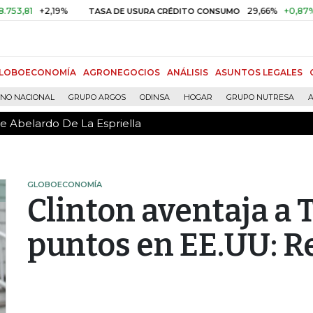
de Abelardo De La Espriella
+2,19%
29,66%
+0,87%
+3,0
TASA DE USURA CRÉDITO CONSUMO
LOBOECONOMÍA
AGRONEGOCIOS
ANÁLISIS
ASUNTOS LEGALES
RNO NACIONAL
GRUPO ARGOS
ODINSA
HOGAR
GRUPO NUTRESA
A
de Abelardo De La Espriella
GLOBOECONOMÍA
Clinton aventaja a 
puntos en EE.UU: Re