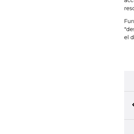
acc
res
Fur
"de
el 