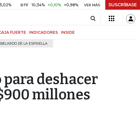
SUSCRÍBASE
10,34%
+0,10%
+0,98%
$ 416,96
+$ 0,05
+0,01%
DTF
UVR
VER MÁS
CAJA FUERTE
INDICADORES
INSIDE
BELARDO DE LA ESPRIELLA
io para deshacer
S$900 millones