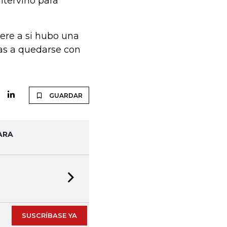
ntervino para
iere a si hubo una
tas a quedarse con
GUARDAR
ARA
Next slide
SUSCRÍBASE YA