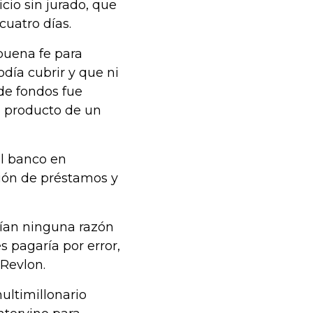
icio sin jurado, que
cuatro días.
buena fe para
ía cubrir y que ni
 de fondos fue
o producto de un
el banco en
tión de préstamos y
ían ninguna razón
s pagaría por error,
Revlon.
ltimillonario