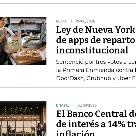
EE.UU.
05/08/2026
Ley de Nueva York 
de apps de reparto
inconstitucional
Sentenció por tres votos a cer
la Primera Enmienda contra la
DoorDash, Grubhub y Uber E
BRASIL
05/08/2026
El Banco Central de
de interés a 14% t
inflación