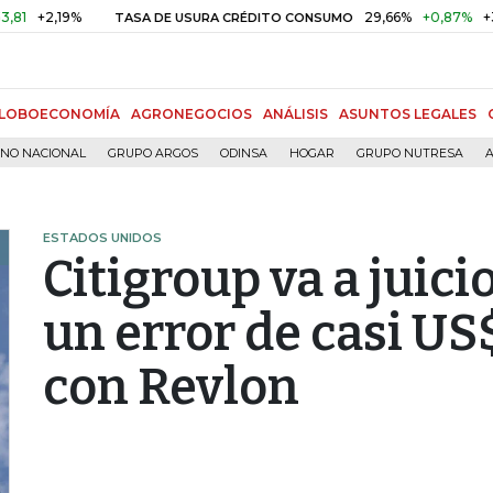
2,19%
29,66%
+0,87%
+3,02%
TASA DE USURA CRÉDITO CONSUMO
LOBOECONOMÍA
AGRONEGOCIOS
ANÁLISIS
ASUNTOS LEGALES
RNO NACIONAL
GRUPO ARGOS
ODINSA
HOGAR
GRUPO NUTRESA
A
ESTADOS UNIDOS
Citigroup va a juic
un error de casi U
con Revlon