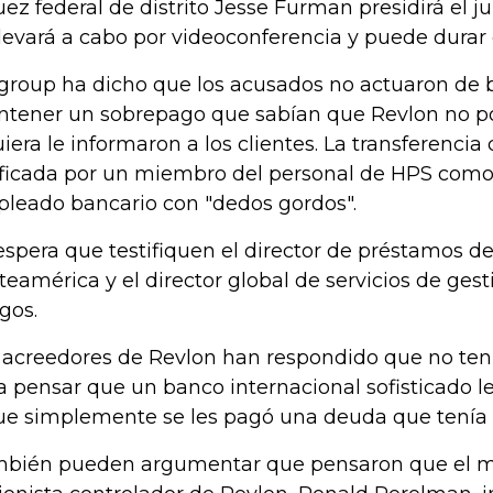
juez federal de distrito Jesse Furman presidirá el ju
llevará a cabo por videoconferencia y puede durar 
igroup ha dicho que los acusados no actuaron de 
tener un sobrepago que sabían que Revlon no pod
uiera le informaron a los clientes. La transferencia
ificada por un miembro del personal de HPS com
leado bancario con "dedos gordos".
espera que testifiquen el director de préstamos d
teamérica y el director global de servicios de ges
sgos.
 acreedores de Revlon han respondido que no ten
a pensar que un banco internacional sofisticado le
ue simplemente se les pagó una deuda que tenía 
bién pueden argumentar que pensaron que el mu