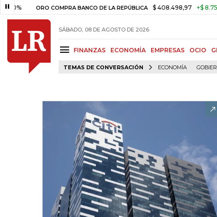
$ 408.498,97
+$ 8.753,81
+
ORO COMPRA BANCO DE LA REPÚBLICA
SÁBADO, 08 DE AGOSTO DE 2026
FINANZAS
ECONOMÍA
EMPRESAS
OCIO
G
TEMAS DE CONVERSACIÓN
ECONOMÍA
GOBIE