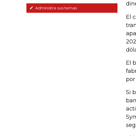
din
Administre sus temas
El 
tra
apa
202
dól
El 
fab
por
Si 
ban
act
Sym
seg