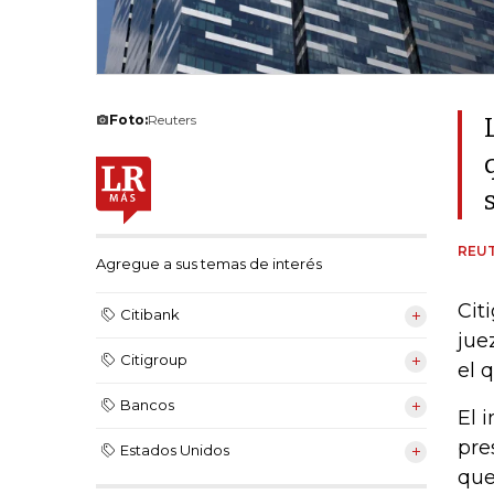
Foto:
Reuters
REU
Agregue a sus temas de interés
Cit
Citibank
jue
Citigroup
el 
Bancos
El 
pre
Estados Unidos
que