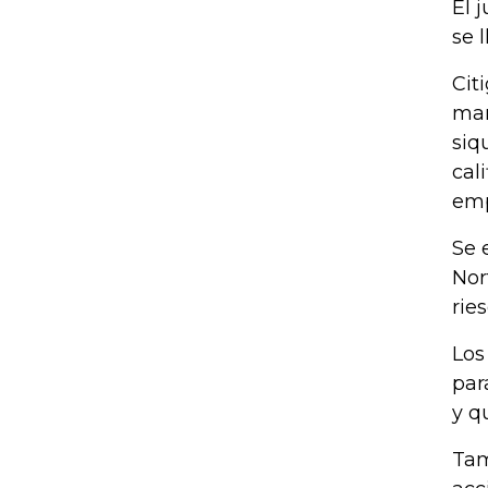
El 
se 
Cit
man
siq
cal
emp
Se 
Nor
rie
Los
par
y q
Tam