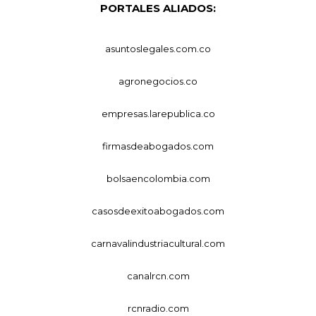
PORTALES ALIADOS:
asuntoslegales.com.co
agronegocios.co
empresas.larepublica.co
firmasdeabogados.com
bolsaencolombia.com
casosdeexitoabogados.com
carnavalindustriacultural.com
canalrcn.com
rcnradio.com