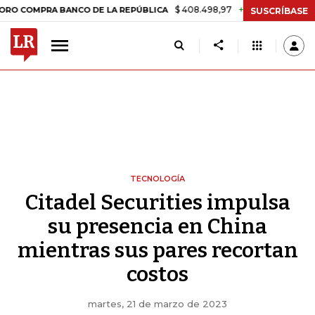
$ 408.498,97
+$ 8.753,81
+2,19%
PRA BANCO DE LA REPÚBLICA
TA
SUSCRÍBASE
TECNOLOGÍA
Citadel Securities impulsa
su presencia en China
mientras sus pares recortan
costos
martes, 21 de marzo de 2023