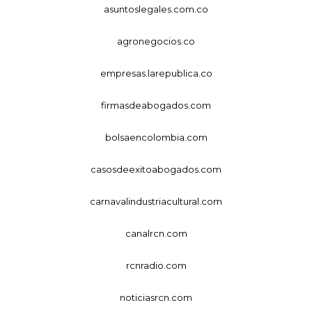
asuntoslegales.com.co
agronegocios.co
empresas.larepublica.co
firmasdeabogados.com
bolsaencolombia.com
casosdeexitoabogados.com
carnavalindustriacultural.com
canalrcn.com
rcnradio.com
noticiasrcn.com