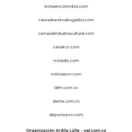
bolsaencolombia.com
casosdeexitoabogados.com
carnavalindustriacultural.com
canalrcn.com
rcnradio.com
noticiasrcn.com
lafm.com.co
alerta.com.co
deportesrcn.com
Organización Ardila Lülle - oal.com.co