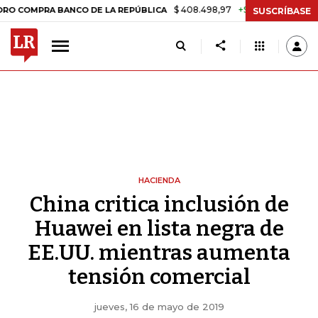
$ 408.498,97
+$ 8.753,81
+2,19%
PRA BANCO DE LA REPÚBLICA
TA
SUSCRÍBASE
HACIENDA
China critica inclusión de
Huawei en lista negra de
EE.UU. mientras aumenta
tensión comercial
jueves, 16 de mayo de 2019